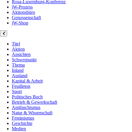
Rosa-Luxemburg-Konferenz
jW-Prozess
Aktionsbüro
Genossenschaft
jW-Shop
Titel
Aktion
Ansichten
Schwerpunkt
Thema
Inland
Ausland
Kapital & Arbeit
Feuilleton
Sport
Politisches Buch
Betrieb & Gewerkschaft
Antifaschismus
Natur & Wissenschaft
Feminismus
Geschichte
Medien