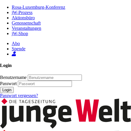
Zum
Rosa-Luxemburg-Konferenz
Inhalt
jW-Prozess
der
Aktionsbüro
Seite
Genossenschaft
Veranstaltungen
jW-Shop
Abo
Spende
Login
Benutzername
Passwort
Login
Passwort vergessen?