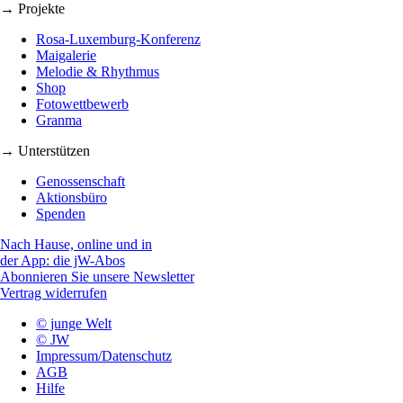
→ Projekte
Rosa-Luxemburg-Konferenz
Maigalerie
Melodie & Rhythmus
Shop
Fotowettbewerb
Granma
→ Unterstützen
Genossenschaft
Aktionsbüro
Spenden
Nach Hause, online und in
der App: die jW-Abos
Abonnieren Sie unsere Newsletter
Vertrag widerrufen
© junge Welt
© JW
Impressum/Datenschutz
AGB
Hilfe