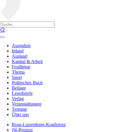
Ausgaben
Inland
Ausland
Kapital & Arbeit
Feuilleton
Thema
Sport
Politisches Buch
Beilage
Leserbriefe
Verlag
Veranstaltungen
Termine
Über uns
Rosa-Luxemburg-Konferenz
jW-Prozess