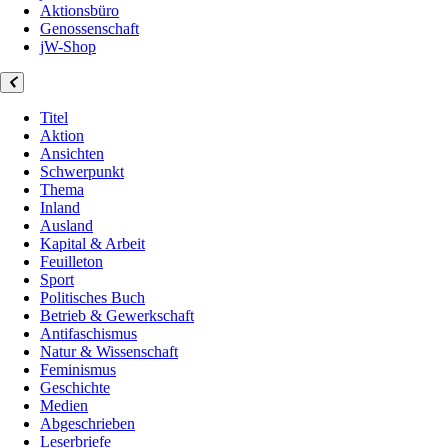
Aktionsbüro
Genossenschaft
jW-Shop
Titel
Aktion
Ansichten
Schwerpunkt
Thema
Inland
Ausland
Kapital & Arbeit
Feuilleton
Sport
Politisches Buch
Betrieb & Gewerkschaft
Antifaschismus
Natur & Wissenschaft
Feminismus
Geschichte
Medien
Abgeschrieben
Leserbriefe