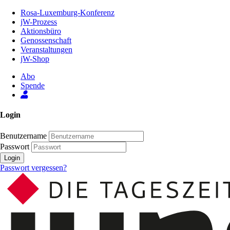
Zum
Rosa-Luxemburg-Konferenz
Inhalt
jW-Prozess
der
Aktionsbüro
Seite
Genossenschaft
Veranstaltungen
jW-Shop
Abo
Spende
Login
Benutzername
Passwort
Login
Passwort vergessen?