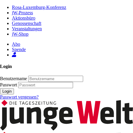
Zum
Rosa-Luxemburg-Konferenz
Inhalt
jW-Prozess
der
Aktionsbüro
Seite
Genossenschaft
Veranstaltungen
jW-Shop
Abo
Spende
Login
Benutzername
Passwort
Login
Passwort vergessen?