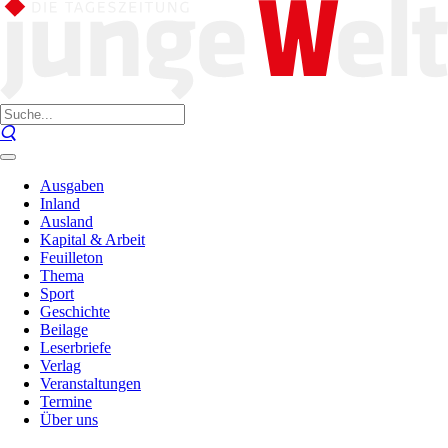
Ausgaben
Inland
Ausland
Kapital & Arbeit
Feuilleton
Thema
Sport
Geschichte
Beilage
Leserbriefe
Verlag
Veranstaltungen
Termine
Über uns