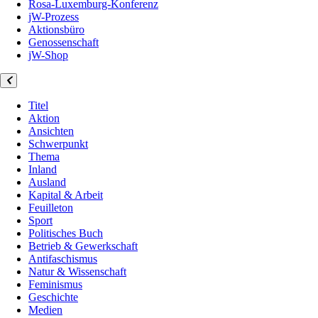
Rosa-Luxemburg-Konferenz
jW-Prozess
Aktionsbüro
Genossenschaft
jW-Shop
Titel
Aktion
Ansichten
Schwerpunkt
Thema
Inland
Ausland
Kapital & Arbeit
Feuilleton
Sport
Politisches Buch
Betrieb & Gewerkschaft
Antifaschismus
Natur & Wissenschaft
Feminismus
Geschichte
Medien