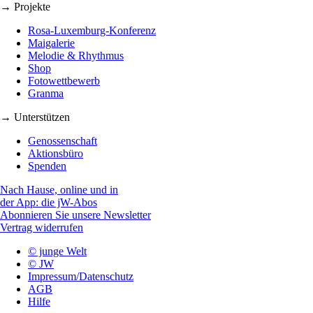
→ Projekte
Rosa-Luxemburg-Konferenz
Maigalerie
Melodie & Rhythmus
Shop
Fotowettbewerb
Granma
→ Unterstützen
Genossenschaft
Aktionsbüro
Spenden
Nach Hause, online und in
der App: die jW-Abos
Abonnieren Sie unsere Newsletter
Vertrag widerrufen
© junge Welt
© JW
Impressum/Datenschutz
AGB
Hilfe