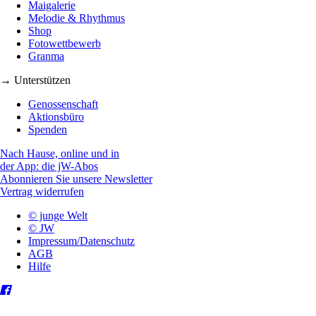
Maigalerie
Melodie & Rhythmus
Shop
Fotowettbewerb
Granma
→ Unterstützen
Genossenschaft
Aktionsbüro
Spenden
Nach Hause, online und in
der App: die jW-Abos
Abonnieren Sie unsere Newsletter
Vertrag widerrufen
© junge Welt
© JW
Impressum/Datenschutz
AGB
Hilfe