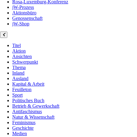
Rosa-Luxemburg-Konferenz
jW-Prozess
Aktionsbüro
Genossenschaft
jW-Shop
Titel
Aktion
Ansichten
Schwerpunkt
Thema
Inland
Ausland
Kapital & Arbeit
Feuilleton
Sport
Politisches Buch
Betrieb & Gewerkschaft
Antifaschismus
Natur & Wissenschaft
Feminismus
Geschichte
Medien