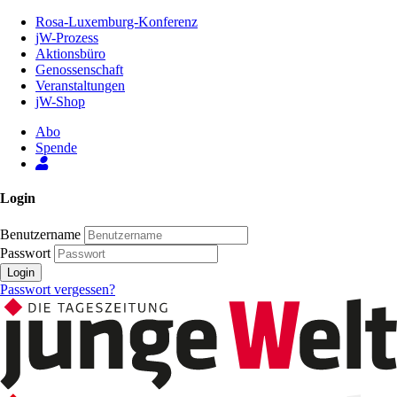
Zum
Rosa-Luxemburg-Konferenz
Inhalt
jW-Prozess
der
Aktionsbüro
Seite
Genossenschaft
Veranstaltungen
jW-Shop
Abo
Spende
Login
Benutzername
Passwort
Login
Passwort vergessen?