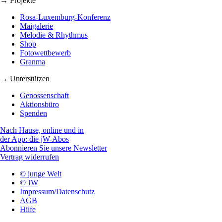
→ Projekte
Rosa-Luxemburg-Konferenz
Maigalerie
Melodie & Rhythmus
Shop
Fotowettbewerb
Granma
→ Unterstützen
Genossenschaft
Aktionsbüro
Spenden
Nach Hause, online und in
der App: die jW-Abos
Abonnieren Sie unsere Newsletter
Vertrag widerrufen
© junge Welt
© JW
Impressum/Datenschutz
AGB
Hilfe