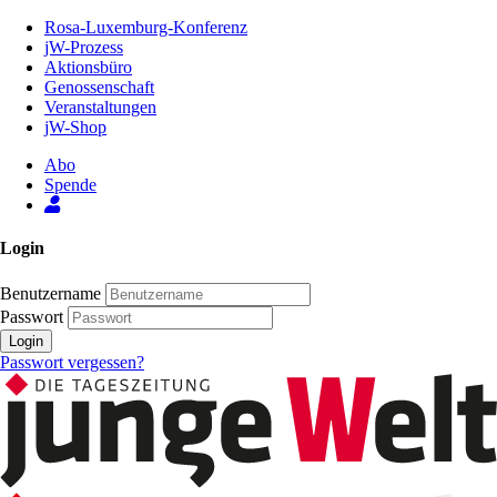
Zum
Rosa-Luxemburg-Konferenz
Inhalt
jW-Prozess
der
Aktionsbüro
Seite
Genossenschaft
Veranstaltungen
jW-Shop
Abo
Spende
Login
Benutzername
Passwort
Login
Passwort vergessen?