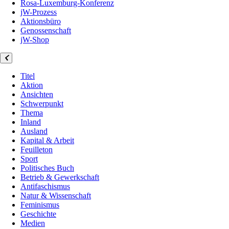
Rosa-Luxemburg-Konferenz
jW-Prozess
Aktionsbüro
Genossenschaft
jW-Shop
Titel
Aktion
Ansichten
Schwerpunkt
Thema
Inland
Ausland
Kapital & Arbeit
Feuilleton
Sport
Politisches Buch
Betrieb & Gewerkschaft
Antifaschismus
Natur & Wissenschaft
Feminismus
Geschichte
Medien