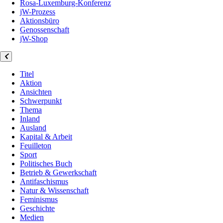
Rosa-Luxemburg-Konferenz
jW-Prozess
Aktionsbüro
Genossenschaft
jW-Shop
Titel
Aktion
Ansichten
Schwerpunkt
Thema
Inland
Ausland
Kapital & Arbeit
Feuilleton
Sport
Politisches Buch
Betrieb & Gewerkschaft
Antifaschismus
Natur & Wissenschaft
Feminismus
Geschichte
Medien