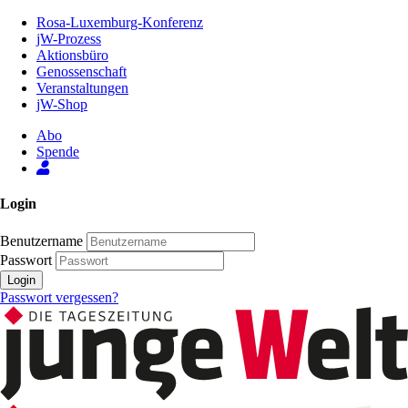
Zum
Rosa-Luxemburg-Konferenz
Inhalt
jW-Prozess
der
Aktionsbüro
Seite
Genossenschaft
Veranstaltungen
jW-Shop
Abo
Spende
Login
Benutzername
Passwort
Login
Passwort vergessen?