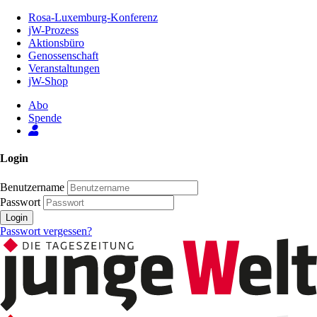
Zum
Rosa-Luxemburg-Konferenz
Inhalt
jW-Prozess
der
Aktionsbüro
Seite
Genossenschaft
Veranstaltungen
jW-Shop
Abo
Spende
Login
Benutzername
Passwort
Login
Passwort vergessen?