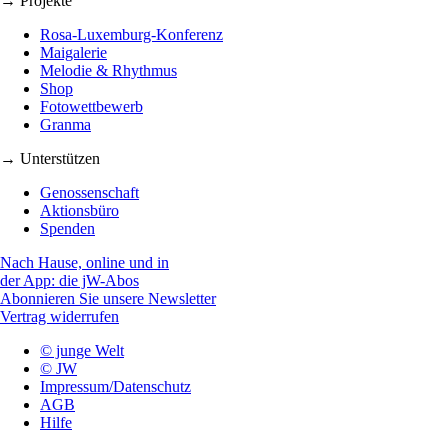
→ Projekte
Rosa-Luxemburg-Konferenz
Maigalerie
Melodie & Rhythmus
Shop
Fotowettbewerb
Granma
→ Unterstützen
Genossenschaft
Aktionsbüro
Spenden
Nach Hause, online und in
der App: die jW-Abos
Abonnieren Sie unsere Newsletter
Vertrag widerrufen
© junge Welt
© JW
Impressum/Datenschutz
AGB
Hilfe