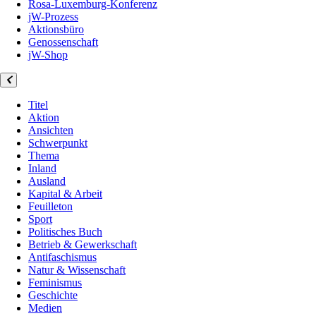
Rosa-Luxemburg-Konferenz
jW-Prozess
Aktionsbüro
Genossenschaft
jW-Shop
Titel
Aktion
Ansichten
Schwerpunkt
Thema
Inland
Ausland
Kapital & Arbeit
Feuilleton
Sport
Politisches Buch
Betrieb & Gewerkschaft
Antifaschismus
Natur & Wissenschaft
Feminismus
Geschichte
Medien