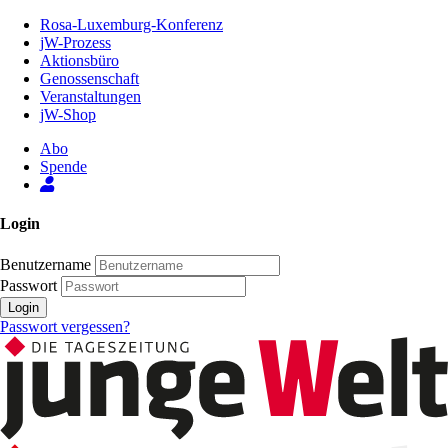
Zum
Rosa-Luxemburg-Konferenz
Inhalt
jW-Prozess
der
Aktionsbüro
Seite
Genossenschaft
Veranstaltungen
jW-Shop
Abo
Spende
Login
Benutzername
Passwort
Login
Passwort vergessen?