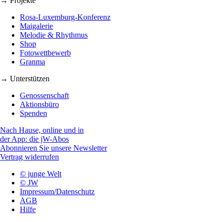
→ Projekte
Rosa-Luxemburg-Konferenz
Maigalerie
Melodie & Rhythmus
Shop
Fotowettbewerb
Granma
→ Unterstützen
Genossenschaft
Aktionsbüro
Spenden
Nach Hause, online und in
der App: die jW-Abos
Abonnieren Sie unsere Newsletter
Vertrag widerrufen
© junge Welt
© JW
Impressum/Datenschutz
AGB
Hilfe