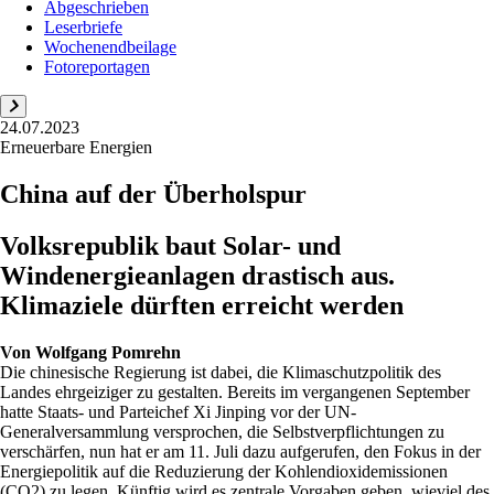
Abgeschrieben
Leserbriefe
Wochenendbeilage
Fotoreportagen
24.07.2023
Erneuerbare Energien
China auf der Überholspur
Volksrepublik baut Solar- und
Windenergieanlagen drastisch aus.
Klimaziele dürften erreicht werden
Von
Wolfgang Pomrehn
Die chinesische Regierung ist dabei, die Klimaschutzpolitik des
Landes ehrgeiziger zu gestalten. Bereits im vergangenen September
hatte Staats- und Parteichef Xi Jinping vor der UN-
Generalversammlung versprochen, die Selbstverpflichtungen zu
verschärfen, nun hat er am 11. Juli dazu aufgerufen, den Fokus in der
Energiepolitik auf die Reduzierung der Kohlendioxidemissionen
(CO2) zu legen. Künftig wird es zentrale Vorgaben geben, wieviel des