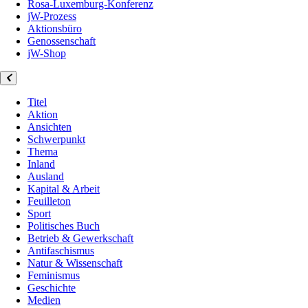
Rosa-Luxemburg-Konferenz
jW-Prozess
Aktionsbüro
Genossenschaft
jW-Shop
Titel
Aktion
Ansichten
Schwerpunkt
Thema
Inland
Ausland
Kapital & Arbeit
Feuilleton
Sport
Politisches Buch
Betrieb & Gewerkschaft
Antifaschismus
Natur & Wissenschaft
Feminismus
Geschichte
Medien