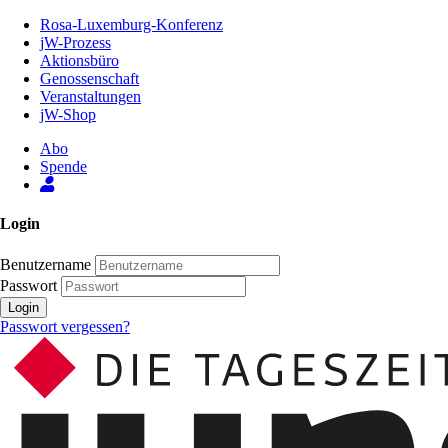
Zum
Rosa-Luxemburg-Konferenz
Inhalt
jW-Prozess
der
Aktionsbüro
Seite
Genossenschaft
Veranstaltungen
jW-Shop
Abo
Spende
Login
Benutzername
Passwort
Login
Passwort vergessen?