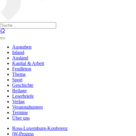
Ausgaben
Inland
Ausland
Kapital & Arbeit
Feuilleton
Thema
Sport
Geschichte
Beilage
Leserbriefe
Verlag
Veranstaltungen
Termine
Über uns
Rosa-Luxemburg-Konferenz
jW-Prozess