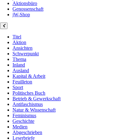
Aktionsbüro
Genossenschaft
jW-Shop
Titel
Aktion
Ansichten
Schwerpunkt
Thema
Inland
Ausland
Kapital & Arbeit
Feuilleton
Sport
Politisches Buch
Betrieb & Gewerkschaft
Antifaschismus
Natur & Wissenschaft
Feminismus
Geschichte
Medien
Abgeschrieben
Leserbriefe