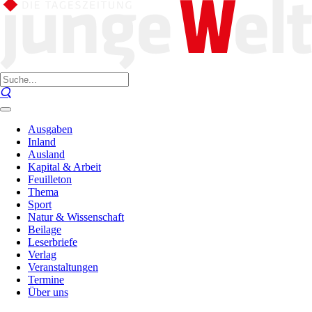
Ausgaben
Inland
Ausland
Kapital & Arbeit
Feuilleton
Thema
Sport
Natur & Wissenschaft
Beilage
Leserbriefe
Verlag
Veranstaltungen
Termine
Über uns