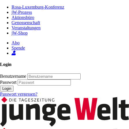
Zum
Rosa-Luxemburg-Konferenz
Inhalt
jW-Prozess
der
Aktionsbüro
Seite
Genossenschaft
Veranstaltungen
jW-Shop
Abo
Spende
Login
Benutzername
Passwort
Login
Passwort vergessen?