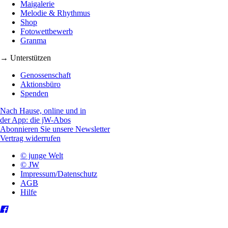
Maigalerie
Melodie & Rhythmus
Shop
Fotowettbewerb
Granma
→ Unterstützen
Genossenschaft
Aktionsbüro
Spenden
Nach Hause, online und in
der App: die jW-Abos
Abonnieren Sie unsere Newsletter
Vertrag widerrufen
© junge Welt
© JW
Impressum/Datenschutz
AGB
Hilfe