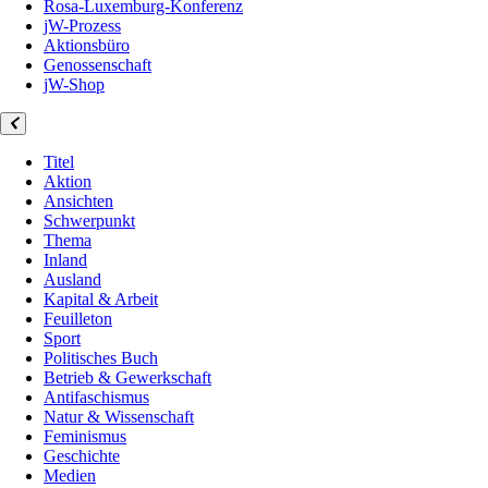
Rosa-Luxemburg-Konferenz
jW-Prozess
Aktionsbüro
Genossenschaft
jW-Shop
Titel
Aktion
Ansichten
Schwerpunkt
Thema
Inland
Ausland
Kapital & Arbeit
Feuilleton
Sport
Politisches Buch
Betrieb & Gewerkschaft
Antifaschismus
Natur & Wissenschaft
Feminismus
Geschichte
Medien