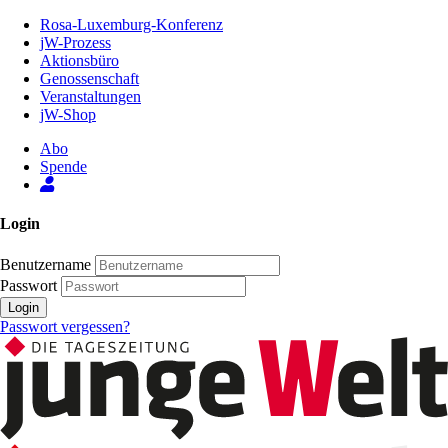
Zum
Rosa-Luxemburg-Konferenz
Inhalt
jW-Prozess
der
Aktionsbüro
Seite
Genossenschaft
Veranstaltungen
jW-Shop
Abo
Spende
Login
Benutzername
Passwort
Login
Passwort vergessen?