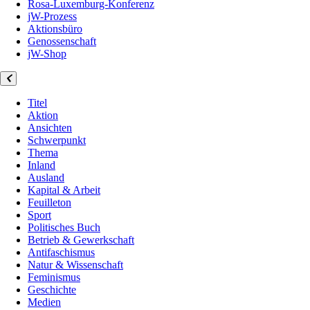
Rosa-Luxemburg-Konferenz
jW-Prozess
Aktionsbüro
Genossenschaft
jW-Shop
Titel
Aktion
Ansichten
Schwerpunkt
Thema
Inland
Ausland
Kapital & Arbeit
Feuilleton
Sport
Politisches Buch
Betrieb & Gewerkschaft
Antifaschismus
Natur & Wissenschaft
Feminismus
Geschichte
Medien