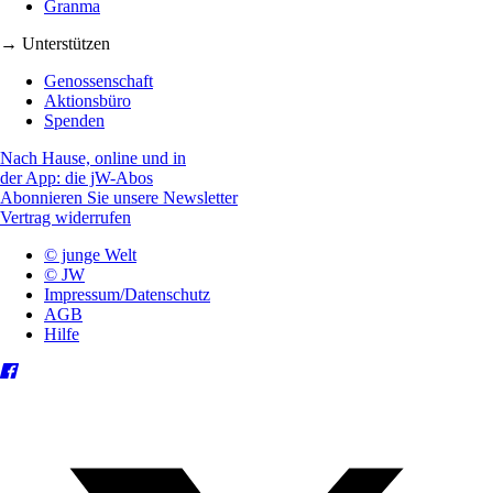
Granma
→ Unterstützen
Genossenschaft
Aktionsbüro
Spenden
Nach Hause, online und in
der App: die jW-Abos
Abonnieren Sie unsere Newsletter
Vertrag widerrufen
© junge Welt
© JW
Impressum/Datenschutz
AGB
Hilfe