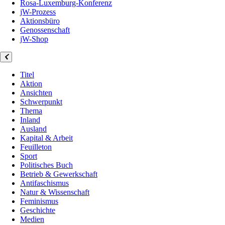
Rosa-Luxemburg-Konferenz
jW-Prozess
Aktionsbüro
Genossenschaft
jW-Shop
Titel
Aktion
Ansichten
Schwerpunkt
Thema
Inland
Ausland
Kapital & Arbeit
Feuilleton
Sport
Politisches Buch
Betrieb & Gewerkschaft
Antifaschismus
Natur & Wissenschaft
Feminismus
Geschichte
Medien