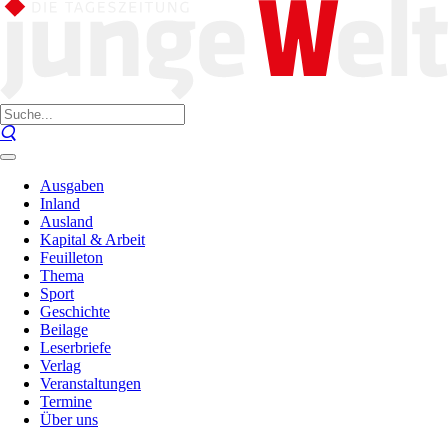
Ausgaben
Inland
Ausland
Kapital & Arbeit
Feuilleton
Thema
Sport
Geschichte
Beilage
Leserbriefe
Verlag
Veranstaltungen
Termine
Über uns