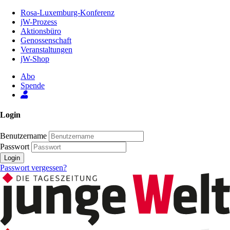
Zum
Rosa-Luxemburg-Konferenz
Inhalt
jW-Prozess
der
Aktionsbüro
Seite
Genossenschaft
Veranstaltungen
jW-Shop
Abo
Spende
Login
Benutzername
Passwort
Login
Passwort vergessen?