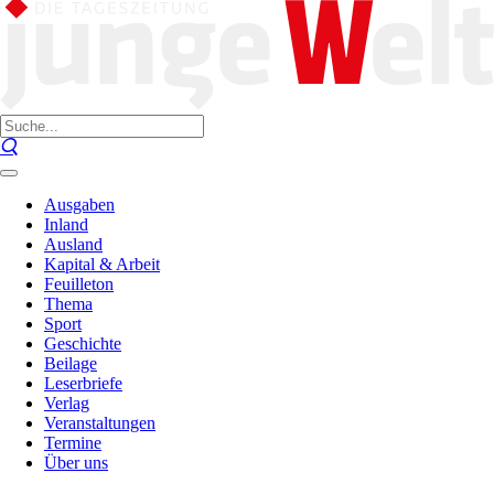
Ausgaben
Inland
Ausland
Kapital & Arbeit
Feuilleton
Thema
Sport
Geschichte
Beilage
Leserbriefe
Verlag
Veranstaltungen
Termine
Über uns