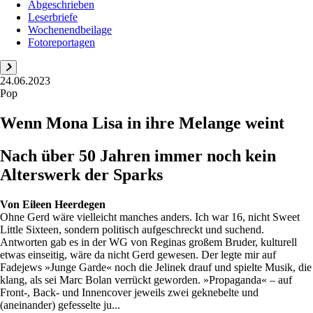
Abgeschrieben
Leserbriefe
Wochenendbeilage
Fotoreportagen
24.06.2023
Pop
Wenn Mona Lisa in ihre Melange weint
Nach über 50 Jahren immer noch kein
Alterswerk der Sparks
Von
Eileen Heerdegen
Ohne Gerd wäre vielleicht manches anders. Ich war 16, nicht Sweet
Little Sixteen, sondern politisch aufgeschreckt und suchend.
Antworten gab es in der WG von Reginas großem Bruder, kulturell
etwas einseitig, wäre da nicht Gerd gewesen. Der legte mir auf
Fadejews »Junge Garde« noch die Jelinek drauf und spielte Musik, die
klang, als sei Marc Bolan verrückt geworden. »Propaganda« – auf
Front-, Back- und Innencover jeweils zwei geknebelte und
(aneinander) gefesselte ju...