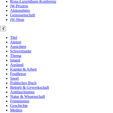
Rosa-Luxemburg-Konferenz
jW-Prozess
Aktionsbüro
Genossenschaft
jW-Shop
Titel
Aktion
Ansichten
Schwerpunkt
Thema
Inland
Ausland
Kapital & Arbeit
Feuilleton
Sport
Politisches Buch
Betrieb & Gewerkschaft
Antifaschismus
Natur & Wissenschaft
Feminismus
Geschichte
Medien