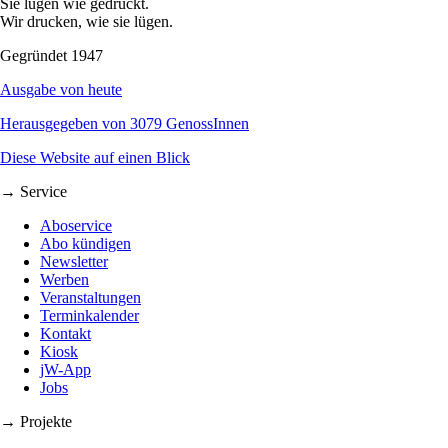
Sie lügen wie gedruckt.
Wir drucken, wie sie lügen.
Gegründet 1947
Ausgabe von heute
Herausgegeben von 3079 GenossInnen
Diese Website auf einen Blick
→ Service
Aboservice
Abo kündigen
Newsletter
Werben
Veranstaltungen
Terminkalender
Kontakt
Kiosk
jW-App
Jobs
→ Projekte