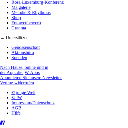
Rosa-Luxemburg-Konferenz
Maigalerie
Melodie & Rhythmus
Shop
Fotowettbewerb
Granma
→ Unterstützen
Genossenschaft
Aktionsbüro
Spenden
Nach Hause, online und in
der App: die jW-Abos
Abonnieren Sie unsere Newsletter
Vertrag widerrufen
© junge Welt
© JW
Impressum/Datenschutz
AGB
Hilfe