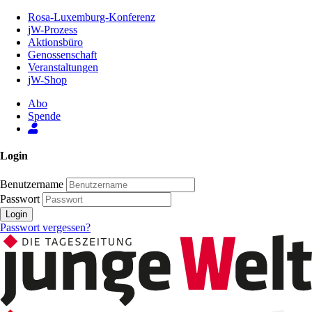
Zum
Rosa-Luxemburg-Konferenz
Inhalt
jW-Prozess
der
Aktionsbüro
Seite
Genossenschaft
Veranstaltungen
jW-Shop
Abo
Spende
Login
Benutzername
Passwort
Login
Passwort vergessen?