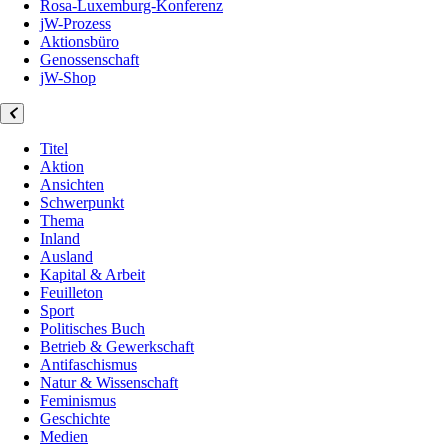
Rosa-Luxemburg-Konferenz
jW-Prozess
Aktionsbüro
Genossenschaft
jW-Shop
Titel
Aktion
Ansichten
Schwerpunkt
Thema
Inland
Ausland
Kapital & Arbeit
Feuilleton
Sport
Politisches Buch
Betrieb & Gewerkschaft
Antifaschismus
Natur & Wissenschaft
Feminismus
Geschichte
Medien