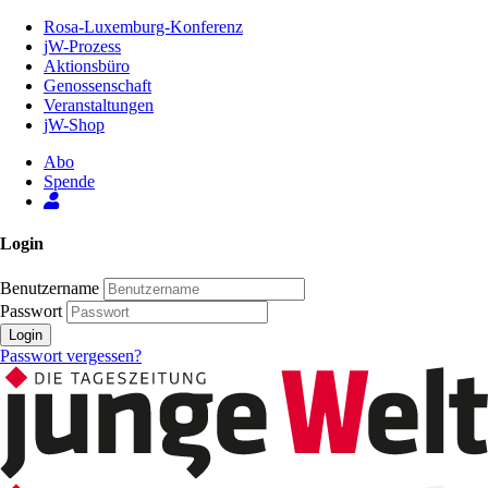
Zum
Rosa-Luxemburg-Konferenz
Inhalt
jW-Prozess
der
Aktionsbüro
Seite
Genossenschaft
Veranstaltungen
jW-Shop
Abo
Spende
Login
Benutzername
Passwort
Login
Passwort vergessen?