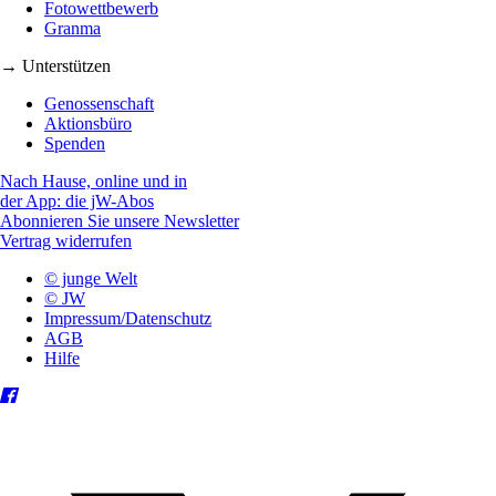
Fotowettbewerb
Granma
→ Unterstützen
Genossenschaft
Aktionsbüro
Spenden
Nach Hause, online und in
der App: die jW-Abos
Abonnieren Sie unsere Newsletter
Vertrag widerrufen
© junge Welt
© JW
Impressum/Datenschutz
AGB
Hilfe