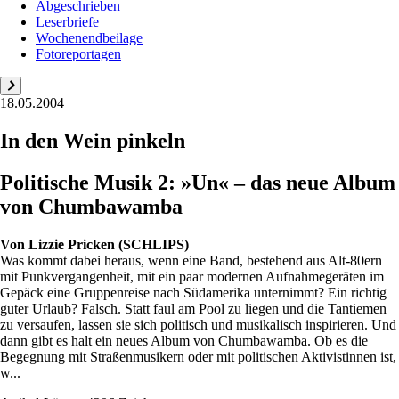
Abgeschrieben
Leserbriefe
Wochenendbeilage
Fotoreportagen
18.05.2004
In den Wein pinkeln
Politische Musik 2: »Un« – das neue Album
von Chumbawamba
Von
Lizzie Pricken (SCHLIPS)
Was kommt dabei heraus, wenn eine Band, bestehend aus Alt-80ern
mit Punkvergangenheit, mit ein paar modernen Aufnahmegeräten im
Gepäck eine Gruppenreise nach Südamerika unternimmt? Ein richtig
guter Urlaub? Falsch. Statt faul am Pool zu liegen und die Tantiemen
zu versaufen, lassen sie sich politisch und musikalisch inspirieren. Und
dann gibt es halt ein neues Album von Chumbawamba. Ob es die
Begegnung mit Straßenmusikern oder mit politischen Aktivistinnen ist,
w...