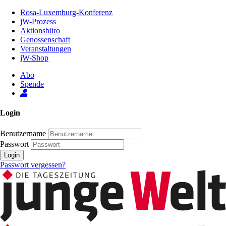
Zum
Rosa-Luxemburg-Konferenz
Inhalt
jW-Prozess
der
Aktionsbüro
Seite
Genossenschaft
Veranstaltungen
jW-Shop
Abo
Spende
Login
Benutzername
Passwort
Login
Passwort vergessen?