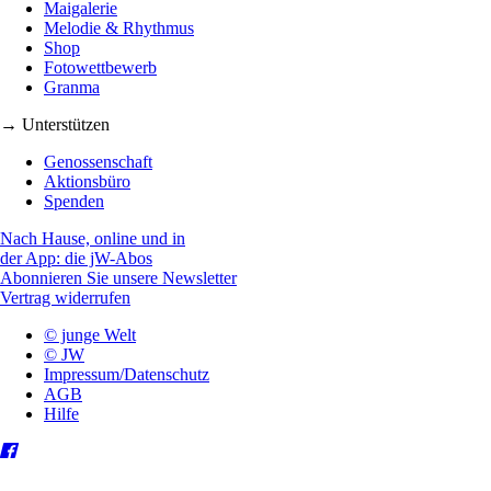
Maigalerie
Melodie & Rhythmus
Shop
Fotowettbewerb
Granma
→ Unterstützen
Genossenschaft
Aktionsbüro
Spenden
Nach Hause, online und in
der App: die jW-Abos
Abonnieren Sie unsere Newsletter
Vertrag widerrufen
© junge Welt
© JW
Impressum/Datenschutz
AGB
Hilfe