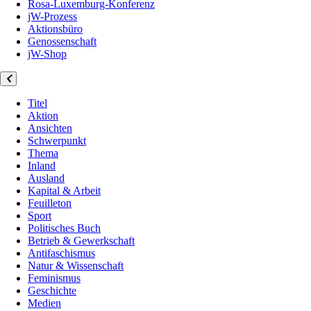
Rosa-Luxemburg-Konferenz
jW-Prozess
Aktionsbüro
Genossenschaft
jW-Shop
Titel
Aktion
Ansichten
Schwerpunkt
Thema
Inland
Ausland
Kapital & Arbeit
Feuilleton
Sport
Politisches Buch
Betrieb & Gewerkschaft
Antifaschismus
Natur & Wissenschaft
Feminismus
Geschichte
Medien