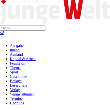
Ausgaben
Inland
Ausland
Kapital & Arbeit
Feuilleton
Thema
Sport
Geschichte
Beilage
Leserbriefe
Verlag
Veranstaltungen
Termine
Über uns