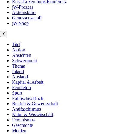
Rosa-Luxemburg-Konferenz
jW-Prozess
Aktionsbüro
Genossenschaft
jW-Shop
Titel
Aktion
Ansichten
Schwerpunkt
Thema
Inland
Ausland
Kapital & Arbeit
Feuilleton
Sport
Politisches Buch
Betrieb & Gewerkschaft
Antifaschismus
Natur & Wissenschaft
Feminismus
Geschichte
Medien