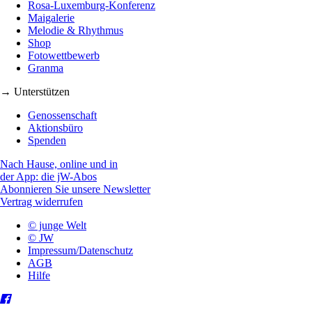
Rosa-Luxemburg-Konferenz
Maigalerie
Melodie & Rhythmus
Shop
Fotowettbewerb
Granma
→ Unterstützen
Genossenschaft
Aktionsbüro
Spenden
Nach Hause, online und in
der App: die jW-Abos
Abonnieren Sie unsere Newsletter
Vertrag widerrufen
© junge Welt
© JW
Impressum/Datenschutz
AGB
Hilfe