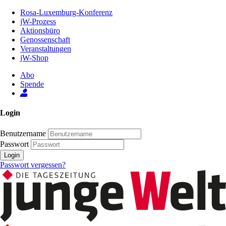
Zum
Rosa-Luxemburg-Konferenz
Inhalt
jW-Prozess
der
Aktionsbüro
Seite
Genossenschaft
Veranstaltungen
jW-Shop
Abo
Spende
Login
Benutzername
Passwort
Login
Passwort vergessen?