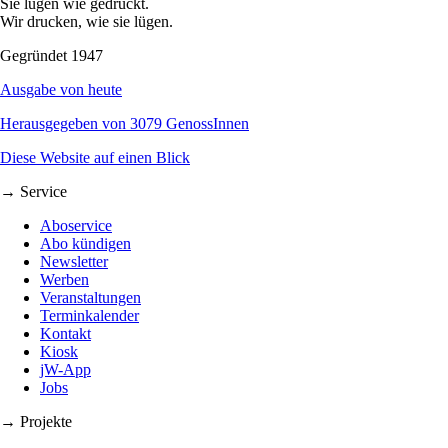
Sie lügen wie gedruckt.
Wir drucken, wie sie lügen.
Gegründet 1947
Ausgabe von heute
Herausgegeben von 3079 GenossInnen
Diese Website auf einen Blick
→ Service
Aboservice
Abo kündigen
Newsletter
Werben
Veranstaltungen
Terminkalender
Kontakt
Kiosk
jW-App
Jobs
→ Projekte