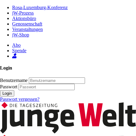
Zum
Rosa-Luxemburg-Konferenz
Inhalt
jW-Prozess
der
Aktionsbüro
Seite
Genossenschaft
Veranstaltungen
jW-Shop
Abo
Spende
Login
Benutzername
Passwort
Login
Passwort vergessen?