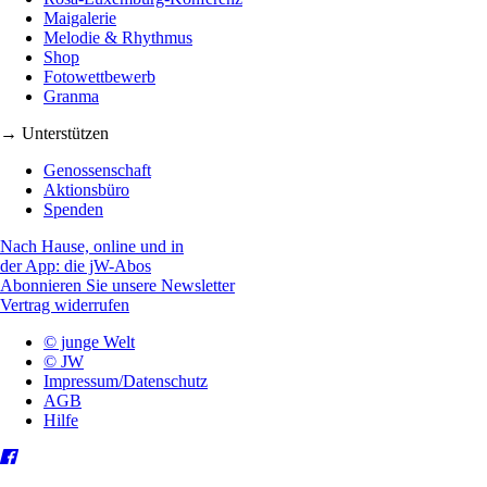
Maigalerie
Melodie & Rhythmus
Shop
Fotowettbewerb
Granma
→ Unterstützen
Genossenschaft
Aktionsbüro
Spenden
Nach Hause, online und in
der App: die jW-Abos
Abonnieren Sie unsere Newsletter
Vertrag widerrufen
© junge Welt
© JW
Impressum/Datenschutz
AGB
Hilfe