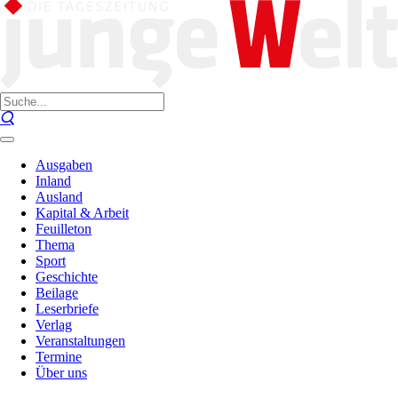
Ausgaben
Inland
Ausland
Kapital & Arbeit
Feuilleton
Thema
Sport
Geschichte
Beilage
Leserbriefe
Verlag
Veranstaltungen
Termine
Über uns