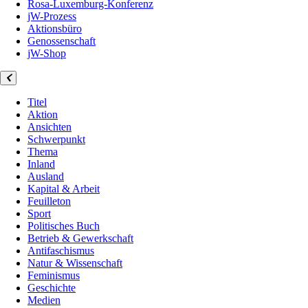
Rosa-Luxemburg-Konferenz
jW-Prozess
Aktionsbüro
Genossenschaft
jW-Shop
Titel
Aktion
Ansichten
Schwerpunkt
Thema
Inland
Ausland
Kapital & Arbeit
Feuilleton
Sport
Politisches Buch
Betrieb & Gewerkschaft
Antifaschismus
Natur & Wissenschaft
Feminismus
Geschichte
Medien