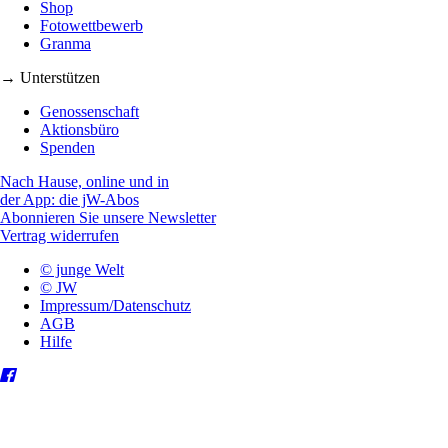
Shop
Fotowettbewerb
Granma
→ Unterstützen
Genossenschaft
Aktionsbüro
Spenden
Nach Hause, online und in
der App: die jW-Abos
Abonnieren Sie unsere Newsletter
Vertrag widerrufen
© junge Welt
© JW
Impressum/Datenschutz
AGB
Hilfe