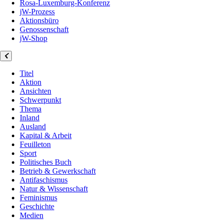
Rosa-Luxemburg-Konferenz
jW-Prozess
Aktionsbüro
Genossenschaft
jW-Shop
Titel
Aktion
Ansichten
Schwerpunkt
Thema
Inland
Ausland
Kapital & Arbeit
Feuilleton
Sport
Politisches Buch
Betrieb & Gewerkschaft
Antifaschismus
Natur & Wissenschaft
Feminismus
Geschichte
Medien