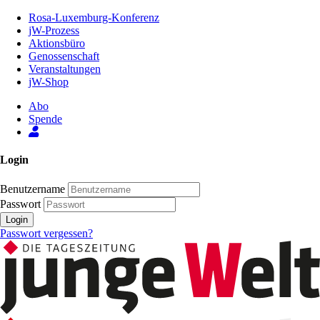
Zum
Rosa-Luxemburg-Konferenz
Inhalt
jW-Prozess
der
Aktionsbüro
Seite
Genossenschaft
Veranstaltungen
jW-Shop
Abo
Spende
Login
Benutzername
Passwort
Login
Passwort vergessen?