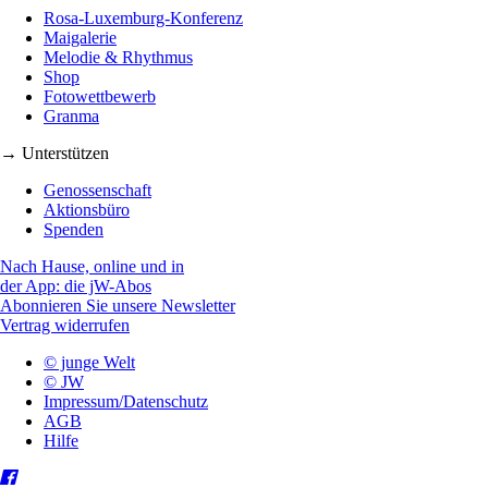
Rosa-Luxemburg-Konferenz
Maigalerie
Melodie & Rhythmus
Shop
Fotowettbewerb
Granma
→ Unterstützen
Genossenschaft
Aktionsbüro
Spenden
Nach Hause, online und in
der App: die jW-Abos
Abonnieren Sie unsere Newsletter
Vertrag widerrufen
© junge Welt
© JW
Impressum/Datenschutz
AGB
Hilfe