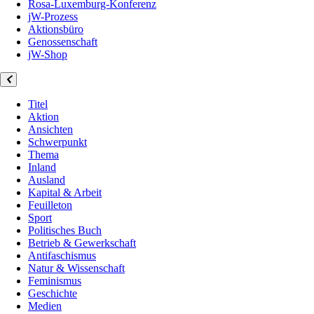
Rosa-Luxemburg-Konferenz
jW-Prozess
Aktionsbüro
Genossenschaft
jW-Shop
Titel
Aktion
Ansichten
Schwerpunkt
Thema
Inland
Ausland
Kapital & Arbeit
Feuilleton
Sport
Politisches Buch
Betrieb & Gewerkschaft
Antifaschismus
Natur & Wissenschaft
Feminismus
Geschichte
Medien