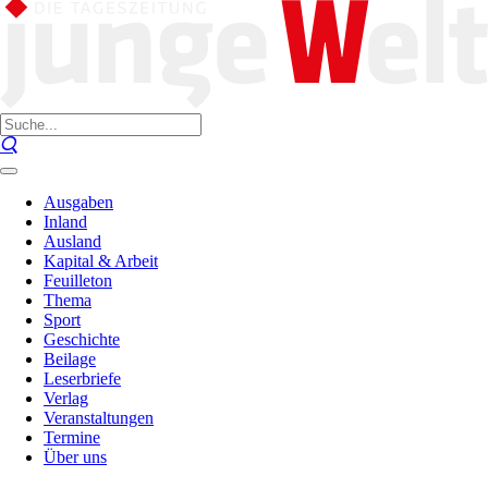
Ausgaben
Inland
Ausland
Kapital & Arbeit
Feuilleton
Thema
Sport
Geschichte
Beilage
Leserbriefe
Verlag
Veranstaltungen
Termine
Über uns