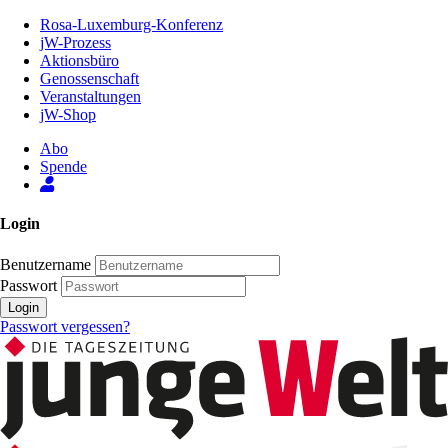
Zum
Rosa-Luxemburg-Konferenz
Inhalt
jW-Prozess
der
Aktionsbüro
Seite
Genossenschaft
Veranstaltungen
jW-Shop
Abo
Spende
Login
Benutzername
Passwort
Login
Passwort vergessen?