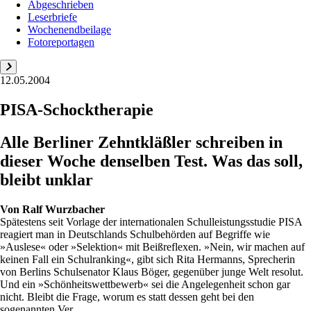
Abgeschrieben
Leserbriefe
Wochenendbeilage
Fotoreportagen
12.05.2004
PISA-Schocktherapie
Alle Berliner Zehntkläßler schreiben in
dieser Woche denselben Test. Was das soll,
bleibt unklar
Von
Ralf Wurzbacher
Spätestens seit Vorlage der internationalen Schulleistungsstudie PISA
reagiert man in Deutschlands Schulbehörden auf Begriffe wie
»Auslese« oder »Selektion« mit Beißreflexen. »Nein, wir machen auf
keinen Fall ein Schulranking«, gibt sich Rita Hermanns, Sprecherin
von Berlins Schulsenator Klaus Böger, gegenüber junge Welt resolut.
Und ein »Schönheitswettbewerb« sei die Angelegenheit schon gar
nicht. Bleibt die Frage, worum es statt dessen geht bei den
sogenannten Ver...