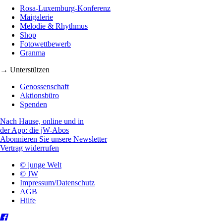
Rosa-Luxemburg-Konferenz
Maigalerie
Melodie & Rhythmus
Shop
Fotowettbewerb
Granma
→ Unterstützen
Genossenschaft
Aktionsbüro
Spenden
Nach Hause, online und in
der App: die jW-Abos
Abonnieren Sie unsere Newsletter
Vertrag widerrufen
© junge Welt
© JW
Impressum/Datenschutz
AGB
Hilfe