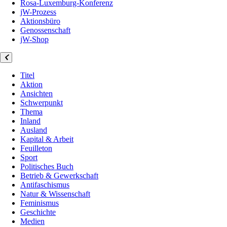
Rosa-Luxemburg-Konferenz
jW-Prozess
Aktionsbüro
Genossenschaft
jW-Shop
Titel
Aktion
Ansichten
Schwerpunkt
Thema
Inland
Ausland
Kapital & Arbeit
Feuilleton
Sport
Politisches Buch
Betrieb & Gewerkschaft
Antifaschismus
Natur & Wissenschaft
Feminismus
Geschichte
Medien