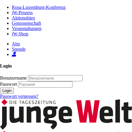
Zum
Rosa-Luxemburg-Konferenz
Inhalt
jW-Prozess
der
Aktionsbüro
Seite
Genossenschaft
Veranstaltungen
jW-Shop
Abo
Spende
Login
Benutzername
Passwort
Login
Passwort vergessen?