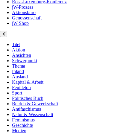
Rosa-Luxemburg-Konferenz
jW-Prozess
Aktionsbüro
Genossenschaft
jW-Shop
Titel
Aktion
Ansichten
Schwerpunkt
Thema
Inland
Ausland
Kapital & Arbeit
Feuilleton
Sport
Politisches Buch
Betrieb & Gewerkschaft
Antifaschismus
Natur & Wissenschaft
Feminismus
Geschichte
Medien