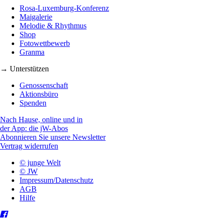
Rosa-Luxemburg-Konferenz
Maigalerie
Melodie & Rhythmus
Shop
Fotowettbewerb
Granma
→ Unterstützen
Genossenschaft
Aktionsbüro
Spenden
Nach Hause, online und in
der App: die jW-Abos
Abonnieren Sie unsere Newsletter
Vertrag widerrufen
© junge Welt
© JW
Impressum/Datenschutz
AGB
Hilfe