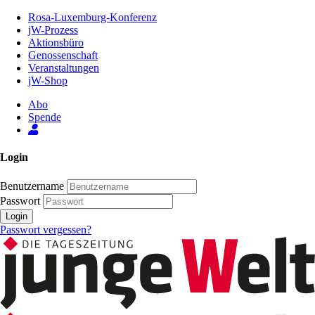
Zum
Rosa-Luxemburg-Konferenz
Inhalt
jW-Prozess
der
Aktionsbüro
Seite
Genossenschaft
Veranstaltungen
jW-Shop
Abo
Spende
Login
Benutzername
Passwort
Login
Passwort vergessen?