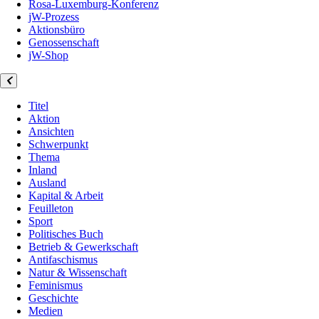
Rosa-Luxemburg-Konferenz
jW-Prozess
Aktionsbüro
Genossenschaft
jW-Shop
Titel
Aktion
Ansichten
Schwerpunkt
Thema
Inland
Ausland
Kapital & Arbeit
Feuilleton
Sport
Politisches Buch
Betrieb & Gewerkschaft
Antifaschismus
Natur & Wissenschaft
Feminismus
Geschichte
Medien