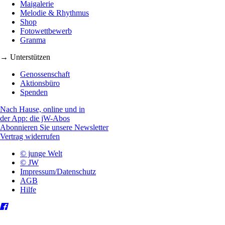
Maigalerie
Melodie & Rhythmus
Shop
Fotowettbewerb
Granma
→ Unterstützen
Genossenschaft
Aktionsbüro
Spenden
Nach Hause, online und in
der App: die jW-Abos
Abonnieren Sie unsere Newsletter
Vertrag widerrufen
© junge Welt
© JW
Impressum/Datenschutz
AGB
Hilfe