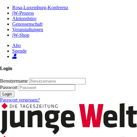
Zum
Rosa-Luxemburg-Konferenz
Inhalt
jW-Prozess
der
Aktionsbüro
Seite
Genossenschaft
Veranstaltungen
jW-Shop
Abo
Spende
Login
Benutzername
Passwort
Login
Passwort vergessen?