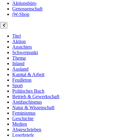
Aktionsbüro
Genossenschaft
jW-Shop
Titel
Aktion
Ansichten
Schwerpunkt
Thema
Inland
Ausland
Kapital & Arbeit
Feuilleton
Sport
Politisches Buch
Betrieb & Gewerkschaft
Antifaschismus
Natur & Wissenschaft
Feminismus
Geschichte
Medien
Abgeschrieben
Leserbriefe