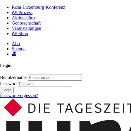
Zum
Rosa-Luxemburg-Konferenz
Inhalt
jW-Prozess
der
Aktionsbüro
Seite
Genossenschaft
Veranstaltungen
jW-Shop
Abo
Spende
Login
Benutzername
Passwort
Login
Passwort vergessen?