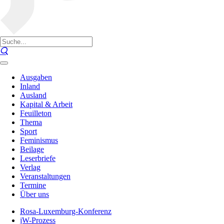
Ausgaben
Inland
Ausland
Kapital & Arbeit
Feuilleton
Thema
Sport
Feminismus
Beilage
Leserbriefe
Verlag
Veranstaltungen
Termine
Über uns
Rosa-Luxemburg-Konferenz
jW-Prozess