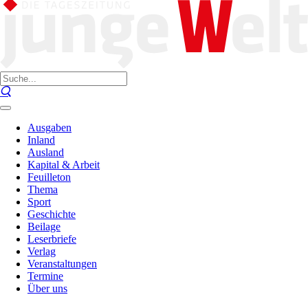
Ausgaben
Inland
Ausland
Kapital & Arbeit
Feuilleton
Thema
Sport
Geschichte
Beilage
Leserbriefe
Verlag
Veranstaltungen
Termine
Über uns