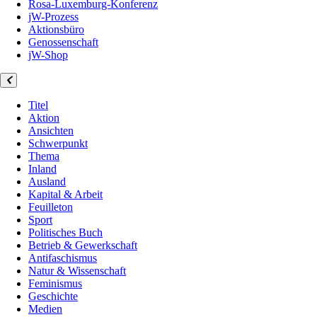
Rosa-Luxemburg-Konferenz
jW-Prozess
Aktionsbüro
Genossenschaft
jW-Shop
Titel
Aktion
Ansichten
Schwerpunkt
Thema
Inland
Ausland
Kapital & Arbeit
Feuilleton
Sport
Politisches Buch
Betrieb & Gewerkschaft
Antifaschismus
Natur & Wissenschaft
Feminismus
Geschichte
Medien