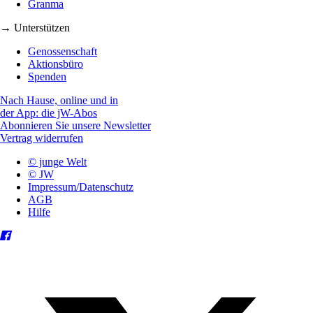
Granma
→ Unterstützen
Genossenschaft
Aktionsbüro
Spenden
Nach Hause, online und in
der App: die jW-Abos
Abonnieren Sie unsere Newsletter
Vertrag widerrufen
© junge Welt
© JW
Impressum/Datenschutz
AGB
Hilfe