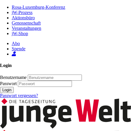
Zum
Rosa-Luxemburg-Konferenz
Inhalt
jW-Prozess
der
Aktionsbüro
Seite
Genossenschaft
Veranstaltungen
jW-Shop
Abo
Spende
Login
Benutzername
Passwort
Login
Passwort vergessen?