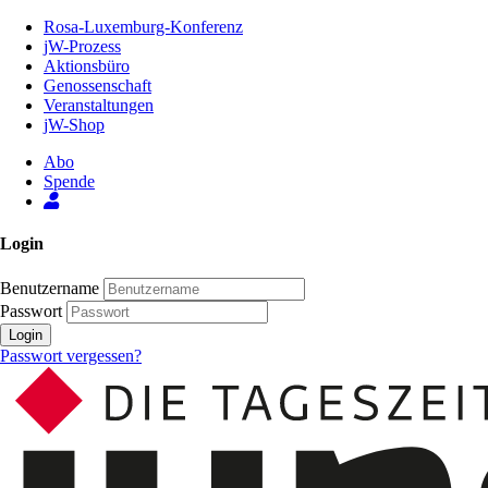
Zum
Rosa-Luxemburg-Konferenz
Inhalt
jW-Prozess
der
Aktionsbüro
Seite
Genossenschaft
Veranstaltungen
jW-Shop
Abo
Spende
Login
Benutzername
Passwort
Login
Passwort vergessen?