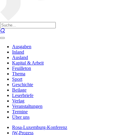
Ausgaben
Inland
Ausland
Kapital & Arbeit
Feuilleton
Thema
Sport
Geschichte
Beilage
Leserbriefe
Verlag
Veranstaltungen
Termine
Über uns
Rosa-Luxemburg-Konferenz
jW-Prozess