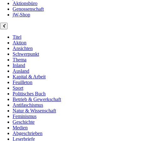
Aktionsbüro
Genossenschaft
jW-Shop
Titel
Aktion
Ansichten
Schwerpunkt
Thema
Inland
Ausland
Kapital & Arbeit
Feuilleton
Sport
Politisches Buch
Betrieb & Gewerkschaft
Antifaschismus
Natur & Wissenschaft
Feminismus
Geschichte
Medien
Abgeschrieben
Leserbriefe