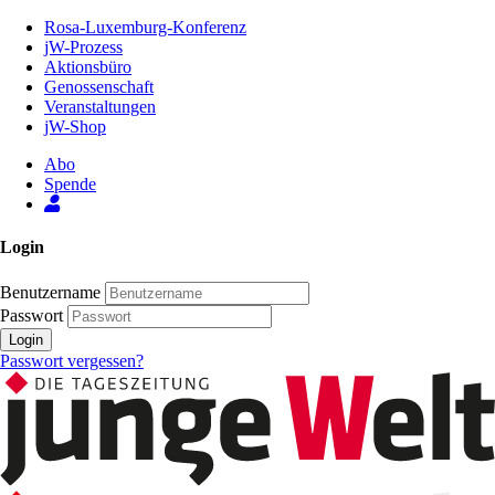
Zum
Rosa-Luxemburg-Konferenz
Inhalt
jW-Prozess
der
Aktionsbüro
Seite
Genossenschaft
Veranstaltungen
jW-Shop
Abo
Spende
Login
Benutzername
Passwort
Login
Passwort vergessen?