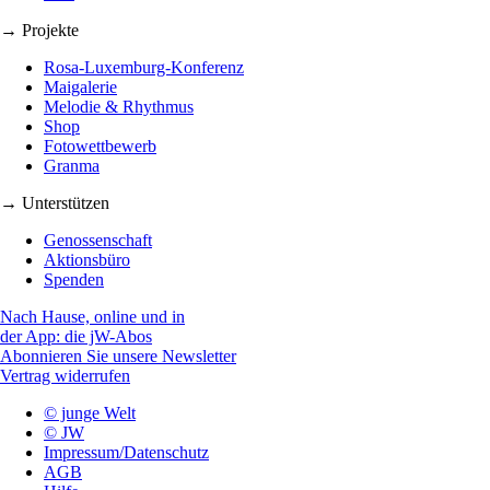
→ Projekte
Rosa-Luxemburg-Konferenz
Maigalerie
Melodie & Rhythmus
Shop
Fotowettbewerb
Granma
→ Unterstützen
Genossenschaft
Aktionsbüro
Spenden
Nach Hause, online und in
der App: die jW-Abos
Abonnieren Sie unsere Newsletter
Vertrag widerrufen
© junge Welt
© JW
Impressum/Datenschutz
AGB