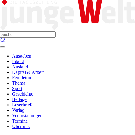
Ausgaben
Inland
Ausland
Kapital & Arbeit
Feuilleton
Thema
Sport
Geschichte
Beilage
Leserbriefe
Verlag
Veranstaltungen
Termine
Über uns