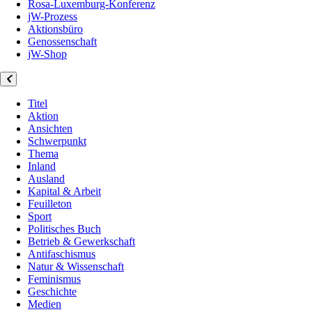
Rosa-Luxemburg-Konferenz
jW-Prozess
Aktionsbüro
Genossenschaft
jW-Shop
Titel
Aktion
Ansichten
Schwerpunkt
Thema
Inland
Ausland
Kapital & Arbeit
Feuilleton
Sport
Politisches Buch
Betrieb & Gewerkschaft
Antifaschismus
Natur & Wissenschaft
Feminismus
Geschichte
Medien