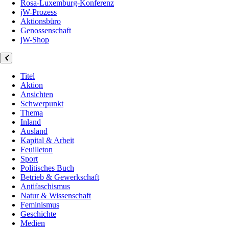
Rosa-Luxemburg-Konferenz
jW-Prozess
Aktionsbüro
Genossenschaft
jW-Shop
Titel
Aktion
Ansichten
Schwerpunkt
Thema
Inland
Ausland
Kapital & Arbeit
Feuilleton
Sport
Politisches Buch
Betrieb & Gewerkschaft
Antifaschismus
Natur & Wissenschaft
Feminismus
Geschichte
Medien