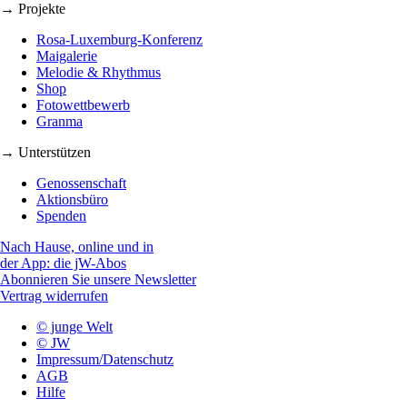
→ Projekte
Rosa-Luxemburg-Konferenz
Maigalerie
Melodie & Rhythmus
Shop
Fotowettbewerb
Granma
→ Unterstützen
Genossenschaft
Aktionsbüro
Spenden
Nach Hause, online und in
der App: die jW-Abos
Abonnieren Sie unsere Newsletter
Vertrag widerrufen
© junge Welt
© JW
Impressum/Datenschutz
AGB
Hilfe