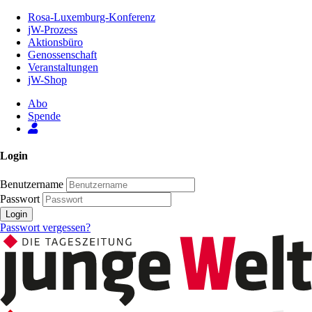
Zum
Rosa-Luxemburg-Konferenz
Inhalt
jW-Prozess
der
Aktionsbüro
Seite
Genossenschaft
Veranstaltungen
jW-Shop
Abo
Spende
Login
Benutzername
Passwort
Login
Passwort vergessen?