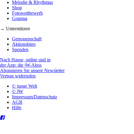
Melodie & Rhythmus
Shop
Fotowettbewerb
Granma
→ Unterstützen
Genossenschaft
Aktionsbüro
Spenden
Nach Hause, online und in
der App: die jW-Abos
Abonnieren Sie unsere Newsletter
Vertrag widerrufen
© junge Welt
© JW
Impressum/Datenschutz
AGB
Hilfe