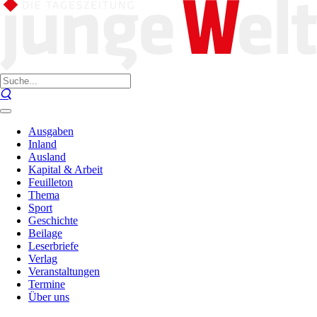
Ausgaben
Inland
Ausland
Kapital & Arbeit
Feuilleton
Thema
Sport
Geschichte
Beilage
Leserbriefe
Verlag
Veranstaltungen
Termine
Über uns