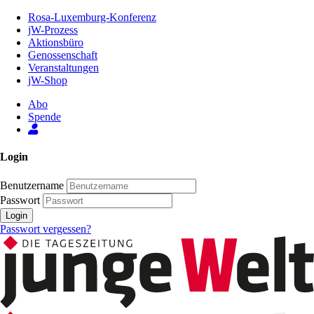
Zum
Rosa-Luxemburg-Konferenz
Inhalt
jW-Prozess
der
Aktionsbüro
Seite
Genossenschaft
Veranstaltungen
jW-Shop
Abo
Spende
Login
Benutzername
Passwort
Login
Passwort vergessen?