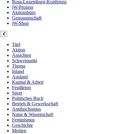
Rosa-Luxemburg-Konferenz
jW-Prozess
Aktionsbüro
Genossenschaft
jW-Shop
Titel
Aktion
Ansichten
Schwerpunkt
Thema
Inland
Ausland
Kapital & Arbeit
Feuilleton
Sport
Politisches Buch
Betrieb & Gewerkschaft
Antifaschismus
Natur & Wissenschaft
Feminismus
Geschichte
Medien