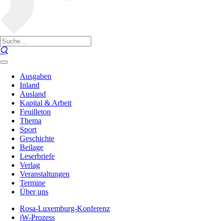
Ausgaben
Inland
Ausland
Kapital & Arbeit
Feuilleton
Thema
Sport
Geschichte
Beilage
Leserbriefe
Verlag
Veranstaltungen
Termine
Über uns
Rosa-Luxemburg-Konferenz
jW-Prozess