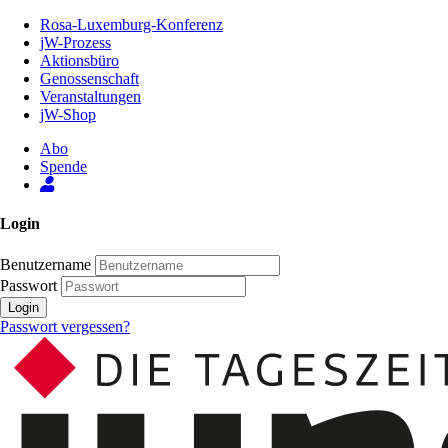
Zum
Rosa-Luxemburg-Konferenz
Inhalt
jW-Prozess
der
Aktionsbüro
Seite
Genossenschaft
Veranstaltungen
jW-Shop
Abo
Spende
Login
Benutzername
Passwort
Login
Passwort vergessen?