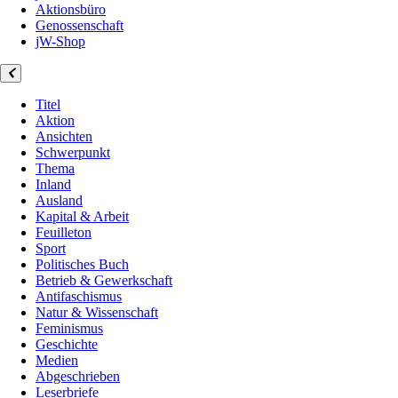
Aktionsbüro
Genossenschaft
jW-Shop
Titel
Aktion
Ansichten
Schwerpunkt
Thema
Inland
Ausland
Kapital & Arbeit
Feuilleton
Sport
Politisches Buch
Betrieb & Gewerkschaft
Antifaschismus
Natur & Wissenschaft
Feminismus
Geschichte
Medien
Abgeschrieben
Leserbriefe