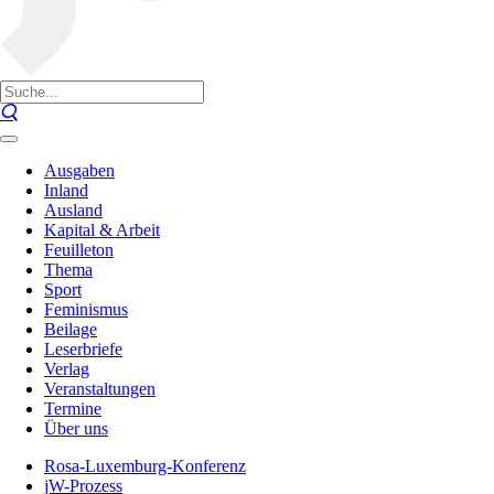
Ausgaben
Inland
Ausland
Kapital & Arbeit
Feuilleton
Thema
Sport
Feminismus
Beilage
Leserbriefe
Verlag
Veranstaltungen
Termine
Über uns
Rosa-Luxemburg-Konferenz
jW-Prozess