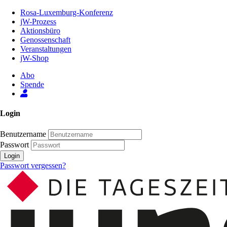
Zum
Rosa-Luxemburg-Konferenz
Inhalt
jW-Prozess
der
Aktionsbüro
Seite
Genossenschaft
Veranstaltungen
jW-Shop
Abo
Spende
Login
Benutzername
Passwort
Login
Passwort vergessen?