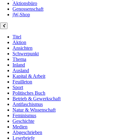
Aktionsbüro
Genossenschaft
jW-Shop
Titel
Aktion
Ansichten
Schwerpunkt
Thema
Inland
Ausland
Kapital & Arbeit
Feuilleton
Sport
Politisches Buch
Betrieb & Gewerkschaft
Antifaschismus
Natur & Wissenschaft
Feminismus
Geschichte
Medien
Abgeschrieben
Leserbriefe