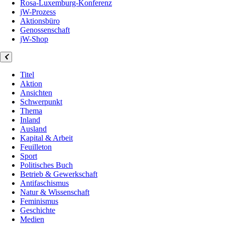
Rosa-Luxemburg-Konferenz
jW-Prozess
Aktionsbüro
Genossenschaft
jW-Shop
Titel
Aktion
Ansichten
Schwerpunkt
Thema
Inland
Ausland
Kapital & Arbeit
Feuilleton
Sport
Politisches Buch
Betrieb & Gewerkschaft
Antifaschismus
Natur & Wissenschaft
Feminismus
Geschichte
Medien