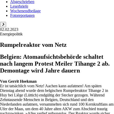
Abgeschrieben
Leserbriefe
Wochenendbeilage
Fotoreportagen
02.02.2023
Energiepolitik
Rumpelreaktor vom Netz
Belgien: Atomaufsichtsbehörde schaltet
nach langem Protest Meiler Tihange 2 ab.
Demontage wird Jahre dauern
Von
Gerrit Hoekman
Er ist tatsächlich vom Netz! Aachen kann aufatmen! Am späten
Dienstag abend wurde dem belgischen Rumpelreaktor Tihange 2 in
Huy bei Liège (Lüttich) endgültig der Stecker gezogen. Während
Zehntausende Menschen in Belgien, Deutschland und den
Niederlanden aufatmen, versammelten sich rund 100 Kernkraftfans am
Ufer der Maas, um dem 40 Jahre alten AKW zum Abschied traurig
nachzuwinken. »Alles verlief reibungslos. Der Reaktor wurde sicher