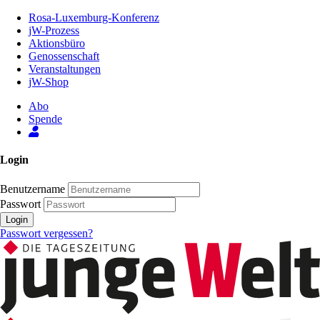
Zum
Rosa-Luxemburg-Konferenz
Inhalt
jW-Prozess
der
Aktionsbüro
Seite
Genossenschaft
Veranstaltungen
jW-Shop
Abo
Spende
Login
Benutzername
Passwort
Login
Passwort vergessen?