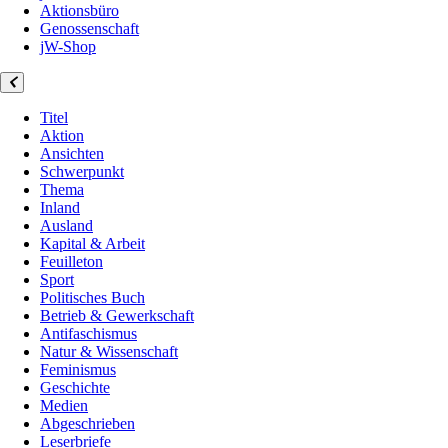
Aktionsbüro
Genossenschaft
jW-Shop
Titel
Aktion
Ansichten
Schwerpunkt
Thema
Inland
Ausland
Kapital & Arbeit
Feuilleton
Sport
Politisches Buch
Betrieb & Gewerkschaft
Antifaschismus
Natur & Wissenschaft
Feminismus
Geschichte
Medien
Abgeschrieben
Leserbriefe