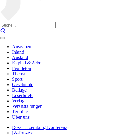
Ausgaben
Inland
Ausland
Kapital & Arbeit
Feuilleton
Thema
Sport
Geschichte
Beilage
Leserbriefe
Verlag
Veranstaltungen
Termine
Über uns
Rosa-Luxemburg-Konferenz
jW-Prozess