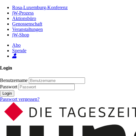
Zum
Rosa-Luxemburg-Konferenz
Inhalt
jW-Prozess
der
Aktionsbüro
Seite
Genossenschaft
Veranstaltungen
jW-Shop
Abo
Spende
Login
Benutzername
Passwort
Login
Passwort vergessen?