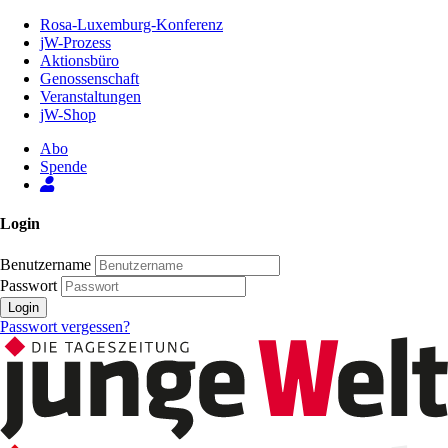
Zum
Rosa-Luxemburg-Konferenz
Inhalt
jW-Prozess
der
Aktionsbüro
Seite
Genossenschaft
Veranstaltungen
jW-Shop
Abo
Spende
Login
Benutzername
Passwort
Login
Passwort vergessen?