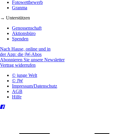
Fotowettbewerb
Granma
→ Unterstützen
Genossenschaft
Aktionsbüro
Spenden
Nach Hause, online und in
der App: die jW-Abos
Abonnieren Sie unsere Newsletter
Vertrag widerrufen
© junge Welt
© JW
Impressum/Datenschutz
AGB
Hilfe