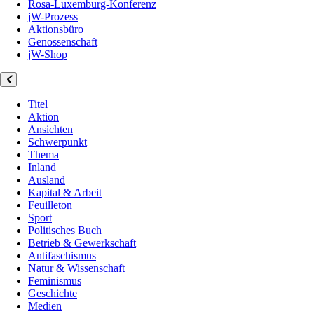
Rosa-Luxemburg-Konferenz
jW-Prozess
Aktionsbüro
Genossenschaft
jW-Shop
Titel
Aktion
Ansichten
Schwerpunkt
Thema
Inland
Ausland
Kapital & Arbeit
Feuilleton
Sport
Politisches Buch
Betrieb & Gewerkschaft
Antifaschismus
Natur & Wissenschaft
Feminismus
Geschichte
Medien