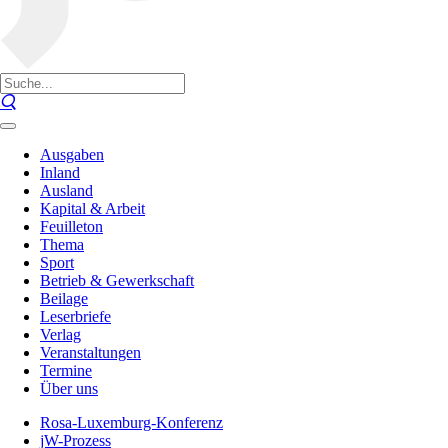
Ausgaben
Inland
Ausland
Kapital & Arbeit
Feuilleton
Thema
Sport
Betrieb & Gewerkschaft
Beilage
Leserbriefe
Verlag
Veranstaltungen
Termine
Über uns
Rosa-Luxemburg-Konferenz
jW-Prozess