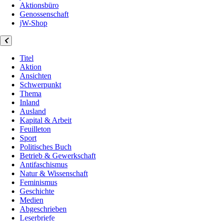
Aktionsbüro
Genossenschaft
jW-Shop
Titel
Aktion
Ansichten
Schwerpunkt
Thema
Inland
Ausland
Kapital & Arbeit
Feuilleton
Sport
Politisches Buch
Betrieb & Gewerkschaft
Antifaschismus
Natur & Wissenschaft
Feminismus
Geschichte
Medien
Abgeschrieben
Leserbriefe