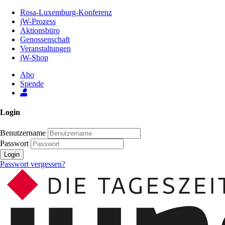
Zum
Rosa-Luxemburg-Konferenz
Inhalt
jW-Prozess
der
Aktionsbüro
Seite
Genossenschaft
Veranstaltungen
jW-Shop
Abo
Spende
Login
Benutzername
Passwort
Login
Passwort vergessen?