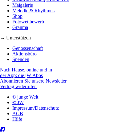
Maigalerie
Melodie & Rhythmus
Shop
Fotowettbewerb
Granma
→ Unterstützen
Genossenschaft
Aktionsbüro
Spenden
Nach Hause, online und in
der App: die jW-Abos
Abonnieren Sie unsere Newsletter
Vertrag widerrufen
© junge Welt
© JW
Impressum/Datenschutz
AGB
Hilfe