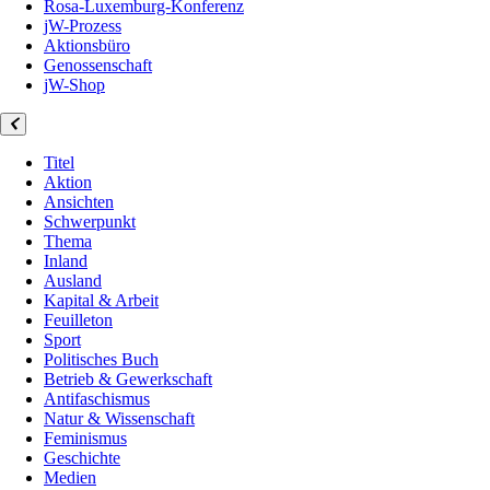
Rosa-Luxemburg-Konferenz
jW-Prozess
Aktionsbüro
Genossenschaft
jW-Shop
Titel
Aktion
Ansichten
Schwerpunkt
Thema
Inland
Ausland
Kapital & Arbeit
Feuilleton
Sport
Politisches Buch
Betrieb & Gewerkschaft
Antifaschismus
Natur & Wissenschaft
Feminismus
Geschichte
Medien