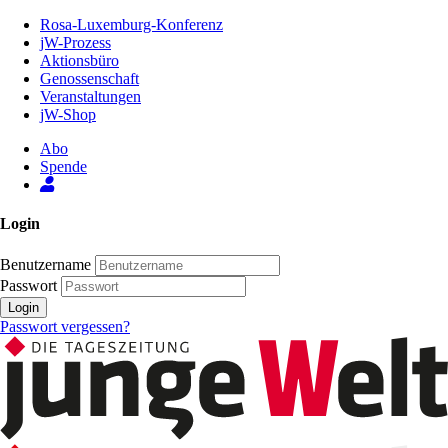
Zum
Rosa-Luxemburg-Konferenz
Inhalt
jW-Prozess
der
Aktionsbüro
Seite
Genossenschaft
Veranstaltungen
jW-Shop
Abo
Spende
Login
Benutzername
Passwort
Login
Passwort vergessen?