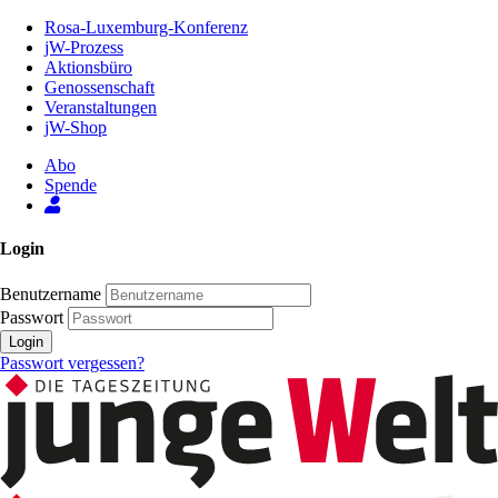
Zum
Rosa-Luxemburg-Konferenz
Inhalt
jW-Prozess
der
Aktionsbüro
Seite
Genossenschaft
Veranstaltungen
jW-Shop
Abo
Spende
Login
Benutzername
Passwort
Login
Passwort vergessen?