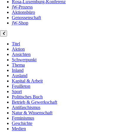
Rosa-Luxemburg-Konferenz
jW-Prozess
Aktionsbüro
Genossenschaft
jW-Shop
Titel
Aktion
Ansichten
Schwerpunkt
Thema
Inland
Ausland
Kapital & Arbeit
Feuilleton
Sport
Politisches Buch
Betrieb & Gewerkschaft
Antifaschismus
Natur & Wissenschaft
Feminismus
Geschichte
Medien