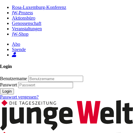
Zum
Rosa-Luxemburg-Konferenz
Inhalt
jW-Prozess
der
Aktionsbüro
Seite
Genossenschaft
Veranstaltungen
jW-Shop
Abo
Spende
Login
Benutzername
Passwort
Login
Passwort vergessen?