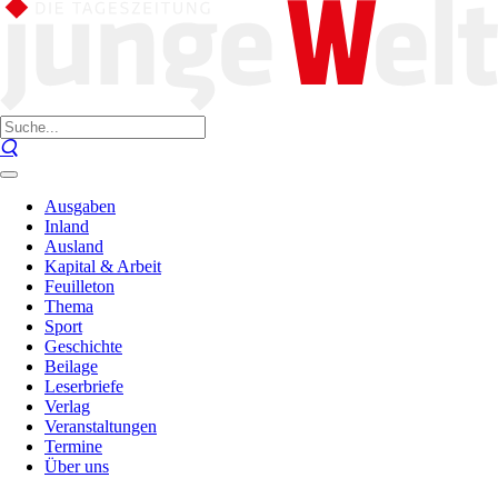
Ausgaben
Inland
Ausland
Kapital & Arbeit
Feuilleton
Thema
Sport
Geschichte
Beilage
Leserbriefe
Verlag
Veranstaltungen
Termine
Über uns