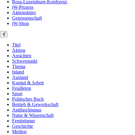
Rosa-Luxemburg-Konferenz
jW-Prozess
Aktionsbüro
Genossenschaft
jW-Shop
Titel
Aktion
Ansichten
Schwerpunkt
Thema
Inland
Ausland
Kapital & Arbeit
Feuilleton
Sport
Politisches Buch
Betrieb & Gewerkschaft
Antifaschismus
Natur & Wissenschaft
Feminismus
Geschichte
Medien