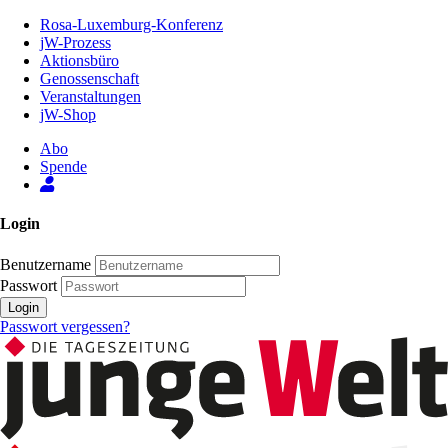
Zum
Rosa-Luxemburg-Konferenz
Inhalt
jW-Prozess
der
Aktionsbüro
Seite
Genossenschaft
Veranstaltungen
jW-Shop
Abo
Spende
Login
Benutzername
Passwort
Login
Passwort vergessen?