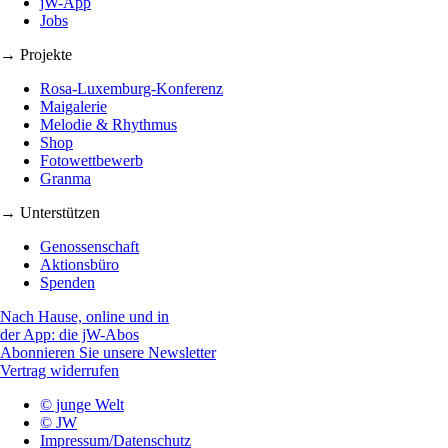
jW-App
Jobs
→ Projekte
Rosa-Luxemburg-Konferenz
Maigalerie
Melodie & Rhythmus
Shop
Fotowettbewerb
Granma
→ Unterstützen
Genossenschaft
Aktionsbüro
Spenden
Nach Hause, online und in
der App: die jW-Abos
Abonnieren Sie unsere Newsletter
Vertrag widerrufen
© junge Welt
© JW
Impressum/Datenschutz