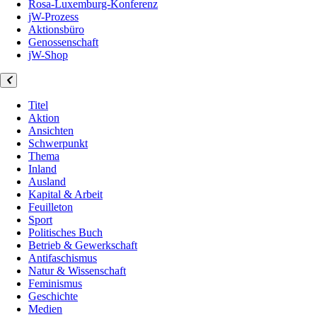
Rosa-Luxemburg-Konferenz
jW-Prozess
Aktionsbüro
Genossenschaft
jW-Shop
Titel
Aktion
Ansichten
Schwerpunkt
Thema
Inland
Ausland
Kapital & Arbeit
Feuilleton
Sport
Politisches Buch
Betrieb & Gewerkschaft
Antifaschismus
Natur & Wissenschaft
Feminismus
Geschichte
Medien