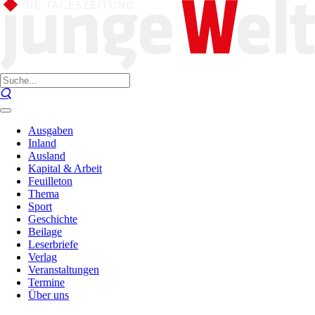
Ausgaben
Inland
Ausland
Kapital & Arbeit
Feuilleton
Thema
Sport
Geschichte
Beilage
Leserbriefe
Verlag
Veranstaltungen
Termine
Über uns