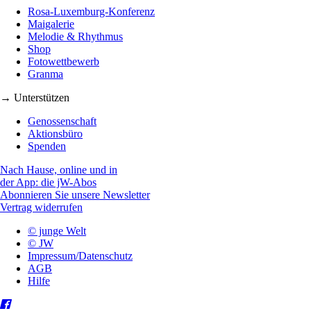
Rosa-Luxemburg-Konferenz
Maigalerie
Melodie & Rhythmus
Shop
Fotowettbewerb
Granma
→ Unterstützen
Genossenschaft
Aktionsbüro
Spenden
Nach Hause, online und in
der App: die jW-Abos
Abonnieren Sie unsere Newsletter
Vertrag widerrufen
© junge Welt
© JW
Impressum/Datenschutz
AGB
Hilfe