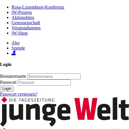
Zum
Rosa-Luxemburg-Konferenz
Inhalt
jW-Prozess
der
Aktionsbüro
Seite
Genossenschaft
Veranstaltungen
jW-Shop
Abo
Spende
Login
Benutzername
Passwort
Login
Passwort vergessen?