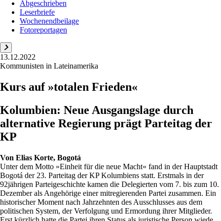
Abgeschrieben
Leserbriefe
Wochenendbeilage
Fotoreportagen
13.12.2022
Kommunisten in Lateinamerika
Kurs auf »totalen Frieden«
Kolumbien: Neue Ausgangslage durch
alternative Regierung prägt Parteitag der
KP
Von
Elias Korte, Bogotá
Unter dem Motto »Einheit für die neue Macht« fand in der Hauptstadt
Bogotá der 23. Parteitag der KP Kolumbiens statt. Erstmals in der
92jährigen Parteigeschichte kamen die Delegierten vom 7. bis zum 10.
Dezember als Angehörige einer mitregierenden Partei zusammen. Ein
historischer Moment nach Jahrzehnten des Ausschlusses aus dem
politischen System, der Verfolgung und Ermordung ihrer Mitglieder.
Erst kürzlich hatte die Partei ihren Status als juristische Person wiede...