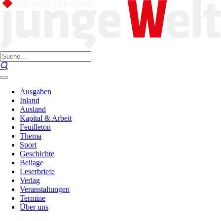
Ausgaben
Inland
Ausland
Kapital & Arbeit
Feuilleton
Thema
Sport
Geschichte
Beilage
Leserbriefe
Verlag
Veranstaltungen
Termine
Über uns