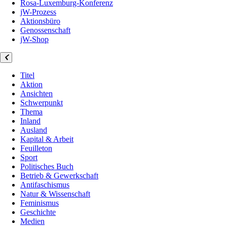
Rosa-Luxemburg-Konferenz
jW-Prozess
Aktionsbüro
Genossenschaft
jW-Shop
Titel
Aktion
Ansichten
Schwerpunkt
Thema
Inland
Ausland
Kapital & Arbeit
Feuilleton
Sport
Politisches Buch
Betrieb & Gewerkschaft
Antifaschismus
Natur & Wissenschaft
Feminismus
Geschichte
Medien