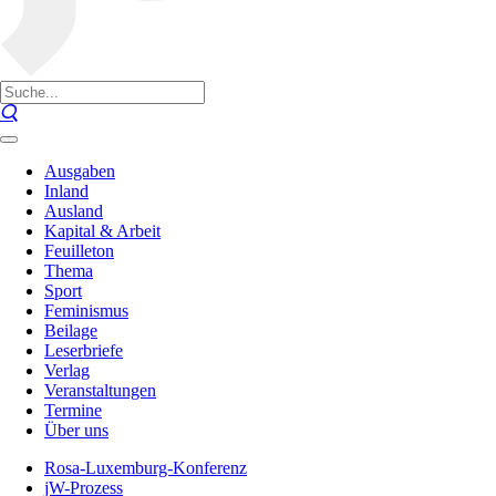
Ausgaben
Inland
Ausland
Kapital & Arbeit
Feuilleton
Thema
Sport
Feminismus
Beilage
Leserbriefe
Verlag
Veranstaltungen
Termine
Über uns
Rosa-Luxemburg-Konferenz
jW-Prozess