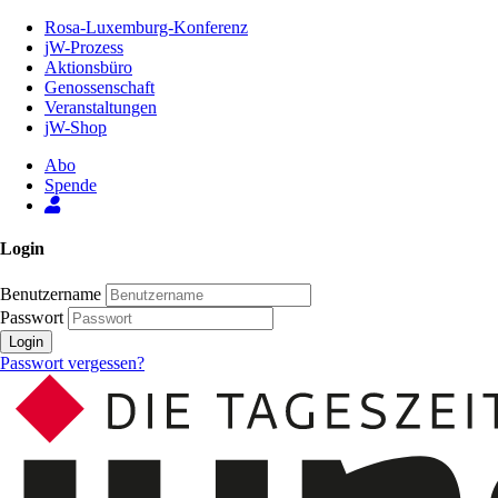
Zum
Rosa-Luxemburg-Konferenz
Inhalt
jW-Prozess
der
Aktionsbüro
Seite
Genossenschaft
Veranstaltungen
jW-Shop
Abo
Spende
Login
Benutzername
Passwort
Login
Passwort vergessen?