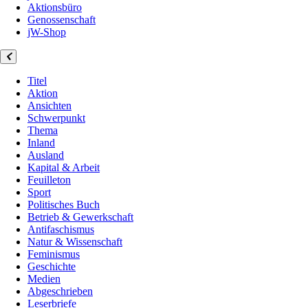
Aktionsbüro
Genossenschaft
jW-Shop
Titel
Aktion
Ansichten
Schwerpunkt
Thema
Inland
Ausland
Kapital & Arbeit
Feuilleton
Sport
Politisches Buch
Betrieb & Gewerkschaft
Antifaschismus
Natur & Wissenschaft
Feminismus
Geschichte
Medien
Abgeschrieben
Leserbriefe