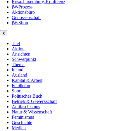
Rosa-Luxemburg-Konferenz
jW-Prozess
Aktionsbüro
Genossenschaft
jW-Shop
Titel
Aktion
Ansichten
Schwerpunkt
Thema
Inland
Ausland
Kapital & Arbeit
Feuilleton
Sport
Politisches Buch
Betrieb & Gewerkschaft
Antifaschismus
Natur & Wissenschaft
Feminismus
Geschichte
Medien