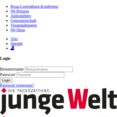
Zum
Rosa-Luxemburg-Konferenz
Inhalt
jW-Prozess
der
Aktionsbüro
Seite
Genossenschaft
Veranstaltungen
jW-Shop
Abo
Spende
Login
Benutzername
Passwort
Login
Passwort vergessen?