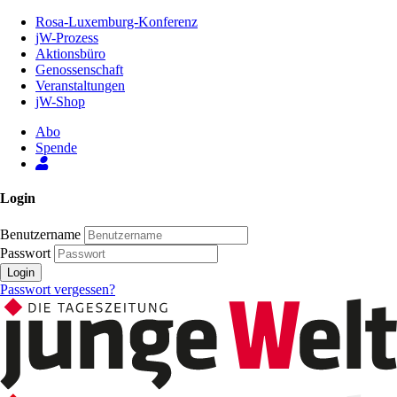
Zum
Rosa-Luxemburg-Konferenz
Inhalt
jW-Prozess
der
Aktionsbüro
Seite
Genossenschaft
Veranstaltungen
jW-Shop
Abo
Spende
Login
Benutzername
Passwort
Login
Passwort vergessen?