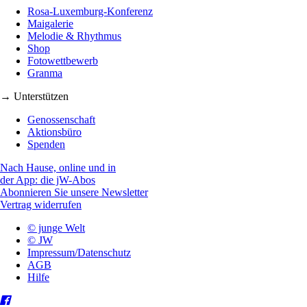
Rosa-Luxemburg-Konferenz
Maigalerie
Melodie & Rhythmus
Shop
Fotowettbewerb
Granma
→ Unterstützen
Genossenschaft
Aktionsbüro
Spenden
Nach Hause, online und in
der App: die jW-Abos
Abonnieren Sie unsere Newsletter
Vertrag widerrufen
© junge Welt
© JW
Impressum/Datenschutz
AGB
Hilfe