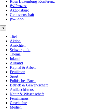
Rosa-Luxemburg-Konferenz
jW-Prozess
Aktionsbüro
Genossenschaft
jW-Shop
Titel
Aktion
Ansichten
Schwerpunkt
Thema
Inland
Ausland
Kapital & Arbeit
Feuilleton
Sport
Politisches Buch
Betrieb & Gewerkschaft
Antifaschismus
Natur & Wissenschaft
Feminismus
Geschichte
Medien