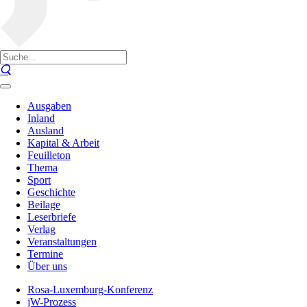
Ausgaben
Inland
Ausland
Kapital & Arbeit
Feuilleton
Thema
Sport
Geschichte
Beilage
Leserbriefe
Verlag
Veranstaltungen
Termine
Über uns
Rosa-Luxemburg-Konferenz
jW-Prozess