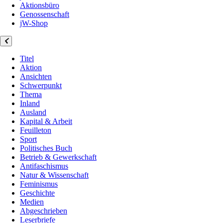
Aktionsbüro
Genossenschaft
jW-Shop
Titel
Aktion
Ansichten
Schwerpunkt
Thema
Inland
Ausland
Kapital & Arbeit
Feuilleton
Sport
Politisches Buch
Betrieb & Gewerkschaft
Antifaschismus
Natur & Wissenschaft
Feminismus
Geschichte
Medien
Abgeschrieben
Leserbriefe