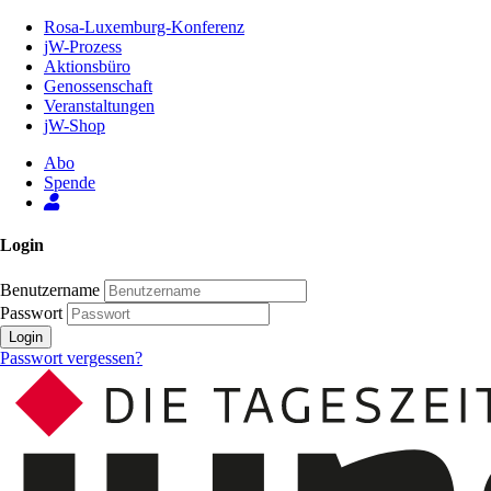
Zum
Rosa-Luxemburg-Konferenz
Inhalt
jW-Prozess
der
Aktionsbüro
Seite
Genossenschaft
Veranstaltungen
jW-Shop
Abo
Spende
Login
Benutzername
Passwort
Login
Passwort vergessen?