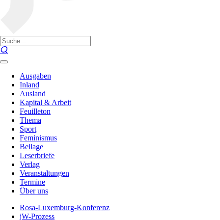
Ausgaben
Inland
Ausland
Kapital & Arbeit
Feuilleton
Thema
Sport
Feminismus
Beilage
Leserbriefe
Verlag
Veranstaltungen
Termine
Über uns
Rosa-Luxemburg-Konferenz
jW-Prozess