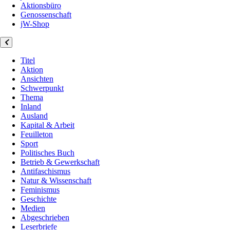
Aktionsbüro
Genossenschaft
jW-Shop
Titel
Aktion
Ansichten
Schwerpunkt
Thema
Inland
Ausland
Kapital & Arbeit
Feuilleton
Sport
Politisches Buch
Betrieb & Gewerkschaft
Antifaschismus
Natur & Wissenschaft
Feminismus
Geschichte
Medien
Abgeschrieben
Leserbriefe