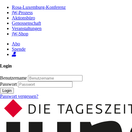
Zum
Rosa-Luxemburg-Konferenz
Inhalt
jW-Prozess
der
Aktionsbüro
Seite
Genossenschaft
Veranstaltungen
jW-Shop
Abo
Spende
Login
Benutzername
Passwort
Login
Passwort vergessen?