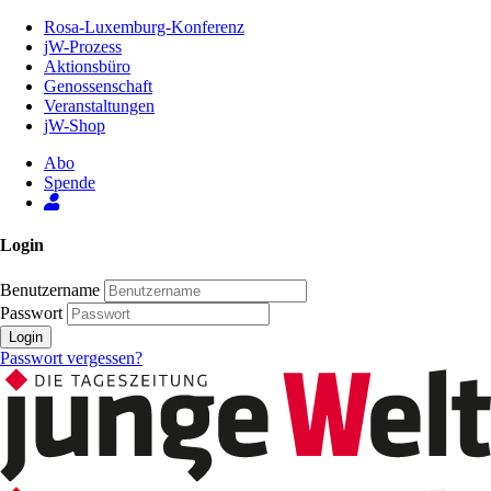
Zum
Rosa-Luxemburg-Konferenz
Inhalt
jW-Prozess
der
Aktionsbüro
Seite
Genossenschaft
Veranstaltungen
jW-Shop
Abo
Spende
Login
Benutzername
Passwort
Login
Passwort vergessen?