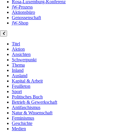
Rosa-Luxemburg-Konferenz
jW-Prozess
Aktionsbüro
Genossenschaft
jW-Shop
Titel
Aktion
Ansichten
Schwerpunkt
Thema
Inland
Ausland
Kapital & Arbeit
Feuilleton
Sport
Politisches Buch
Betrieb & Gewerkschaft
Antifaschismus
Natur & Wissenschaft
Feminismus
Geschichte
Medien