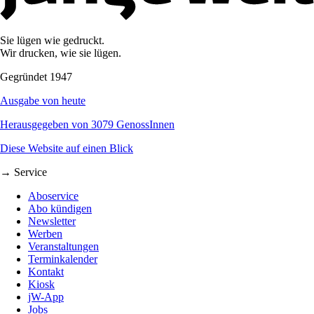
Sie lügen wie gedruckt.
Wir drucken, wie sie lügen.
Gegründet 1947
Ausgabe von heute
Herausgegeben von 3079 GenossInnen
Diese Website auf einen Blick
→ Service
Aboservice
Abo kündigen
Newsletter
Werben
Veranstaltungen
Terminkalender
Kontakt
Kiosk
jW-App
Jobs