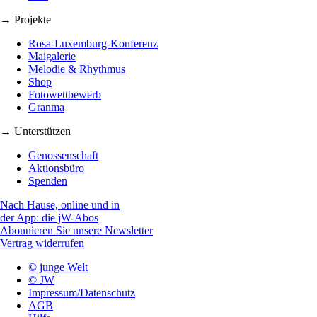
→ Projekte
Rosa-Luxemburg-Konferenz
Maigalerie
Melodie & Rhythmus
Shop
Fotowettbewerb
Granma
→ Unterstützen
Genossenschaft
Aktionsbüro
Spenden
Nach Hause, online und in
der App: die jW-Abos
Abonnieren Sie unsere Newsletter
Vertrag widerrufen
© junge Welt
© JW
Impressum/Datenschutz
AGB