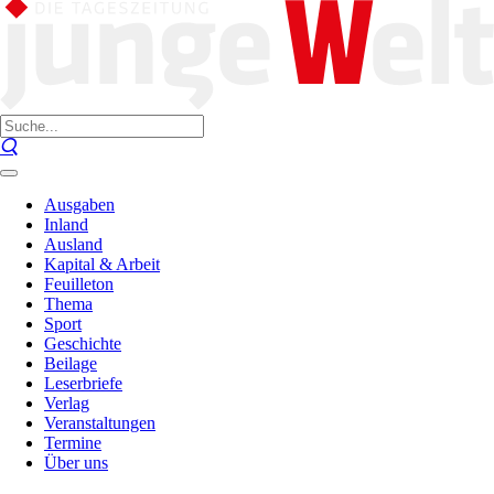
Ausgaben
Inland
Ausland
Kapital & Arbeit
Feuilleton
Thema
Sport
Geschichte
Beilage
Leserbriefe
Verlag
Veranstaltungen
Termine
Über uns