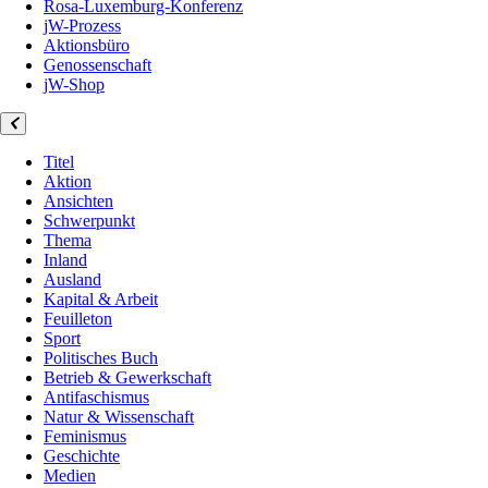
Rosa-Luxemburg-Konferenz
jW-Prozess
Aktionsbüro
Genossenschaft
jW-Shop
Titel
Aktion
Ansichten
Schwerpunkt
Thema
Inland
Ausland
Kapital & Arbeit
Feuilleton
Sport
Politisches Buch
Betrieb & Gewerkschaft
Antifaschismus
Natur & Wissenschaft
Feminismus
Geschichte
Medien