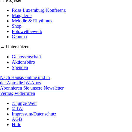
→ Projekte
Rosa-Luxemburg-Konferenz
Maigalerie
Melodie & Rhythmus
Shop
Fotowettbewerb
Granma
→ Unterstützen
Genossenschaft
Aktionsbüro
Spenden
Nach Hause, online und in
der App: die jW-Abos
Abonnieren Sie unsere Newsletter
Vertrag widerrufen
© junge Welt
© JW
Impressum/Datenschutz
AGB
Hilfe