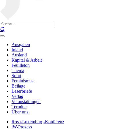
Ausgaben
Inland
Ausland
Kapital & Arbeit
Feuilleton
Thema
Sport
Feminismus
Beilage
Leserbriefe
Verlag
Veranstaltungen
Termine
Über uns
Rosa-Luxemburg-Konferenz
jW-Prozess