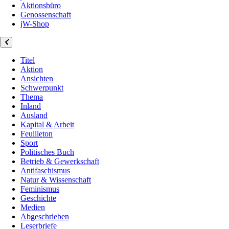
Aktionsbüro
Genossenschaft
jW-Shop
Titel
Aktion
Ansichten
Schwerpunkt
Thema
Inland
Ausland
Kapital & Arbeit
Feuilleton
Sport
Politisches Buch
Betrieb & Gewerkschaft
Antifaschismus
Natur & Wissenschaft
Feminismus
Geschichte
Medien
Abgeschrieben
Leserbriefe