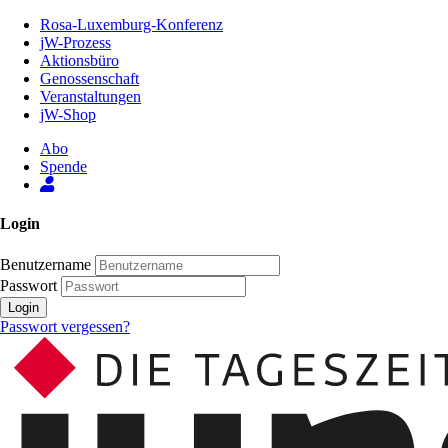
Zum
Rosa-Luxemburg-Konferenz
Inhalt
jW-Prozess
der
Aktionsbüro
Seite
Genossenschaft
Veranstaltungen
jW-Shop
Abo
Spende
Login
Benutzername
Passwort
Login
Passwort vergessen?