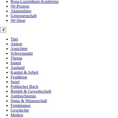
Rosa-Luxemburg-Konferenz
jW-Prozess
Aktionsbüro
Genossenschaft
jW-Shop
Titel
Aktion
Ansichten
Schwerpunkt
Thema
Inland
Ausland
Kapital & Arbeit
Feuilleton
Sport
Politisches Buch
Betrieb & Gewerkschaft
Antifaschismus
Natur & Wissenschaft
Feminismus
Geschichte
Medien