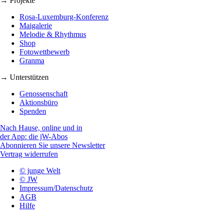
→ Projekte
Rosa-Luxemburg-Konferenz
Maigalerie
Melodie & Rhythmus
Shop
Fotowettbewerb
Granma
→ Unterstützen
Genossenschaft
Aktionsbüro
Spenden
Nach Hause, online und in
der App: die jW-Abos
Abonnieren Sie unsere Newsletter
Vertrag widerrufen
© junge Welt
© JW
Impressum/Datenschutz
AGB
Hilfe