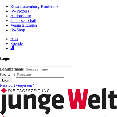
Zum
Rosa-Luxemburg-Konferenz
Inhalt
jW-Prozess
der
Aktionsbüro
Seite
Genossenschaft
Veranstaltungen
jW-Shop
Abo
Spende
Login
Benutzername
Passwort
Login
Passwort vergessen?