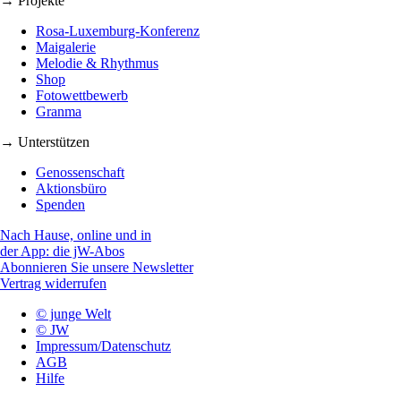
→ Projekte
Rosa-Luxemburg-Konferenz
Maigalerie
Melodie & Rhythmus
Shop
Fotowettbewerb
Granma
→ Unterstützen
Genossenschaft
Aktionsbüro
Spenden
Nach Hause, online und in
der App: die jW-Abos
Abonnieren Sie unsere Newsletter
Vertrag widerrufen
© junge Welt
© JW
Impressum/Datenschutz
AGB
Hilfe