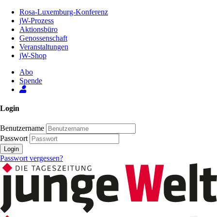
Zum
Rosa-Luxemburg-Konferenz
Inhalt
jW-Prozess
der
Aktionsbüro
Seite
Genossenschaft
Veranstaltungen
jW-Shop
Abo
Spende
Login
Benutzername
Passwort
Login
Passwort vergessen?