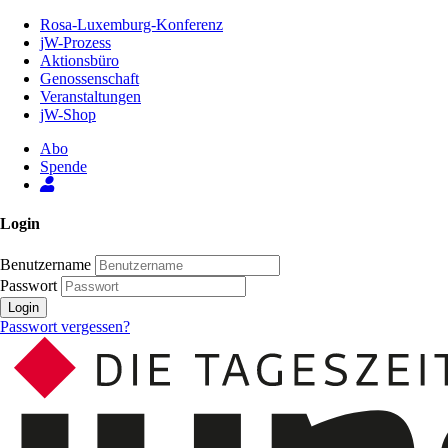
Zum
Rosa-Luxemburg-Konferenz
Inhalt
jW-Prozess
der
Aktionsbüro
Seite
Genossenschaft
Veranstaltungen
jW-Shop
Abo
Spende
Login
Benutzername
Passwort
Login
Passwort vergessen?