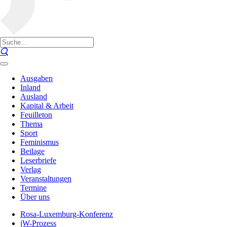
Ausgaben
Inland
Ausland
Kapital & Arbeit
Feuilleton
Thema
Sport
Feminismus
Beilage
Leserbriefe
Verlag
Veranstaltungen
Termine
Über uns
Rosa-Luxemburg-Konferenz
jW-Prozess