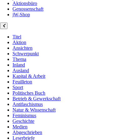
Aktionsbüro
Genossenschaft
jW-Shop
Titel
Aktion
Ansichten
Schwerpunkt
Thema
Inland
Ausland
Kapital & Arbeit
Feuilleton
Sport
Politisches Buch
Betrieb & Gewerkschaft
Antifaschismus
Natur & Wissenschaft
Feminismus
Geschichte
Medien
Abgeschrieben
Leserbriefe